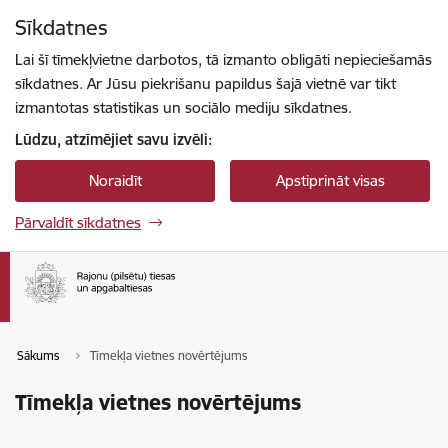
Pāriet uz lapas saturu
Sīkdatnes
Spied
lai meklētu
Enter
Lai šī tīmekļvietne darbotos, tā izmanto obligāti nepieciešamās
sīkdatnes. Ar Jūsu piekrišanu papildus šajā vietnē var tikt
izmantotas statistikas un sociālo mediju sīkdatnes.
Lūdzu, atzīmējiet savu izvēli:
Noraidīt
Apstiprināt visas
Pārvaldīt sīkdatnes
Sākums
Tīmekļa vietnes novērtējums
Tīmekļa vietnes novērtējums