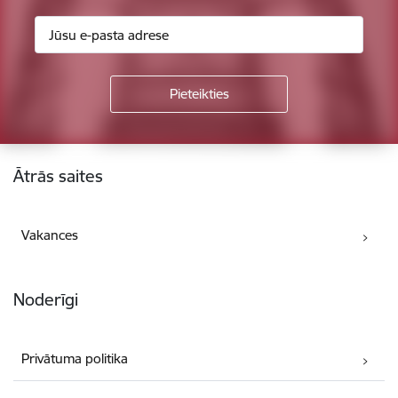
Kājene
Ātrās saites
Vakances
Noderīgi
Privātuma politika