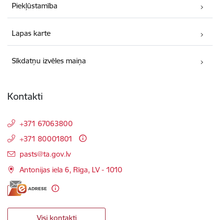
Piekļūstamība
Lapas karte
Sīkdatņu izvēles maiņa
Kontakti
+371 67063800
+371 80001801
E-pasts:
pasts@ta.gov.lv
Antonijas iela 6, Rīga, LV - 1010
Visi kontakti