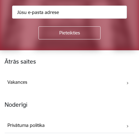
Kājene
Ātrās saites
Vakances
Noderīgi
Privātuma politika