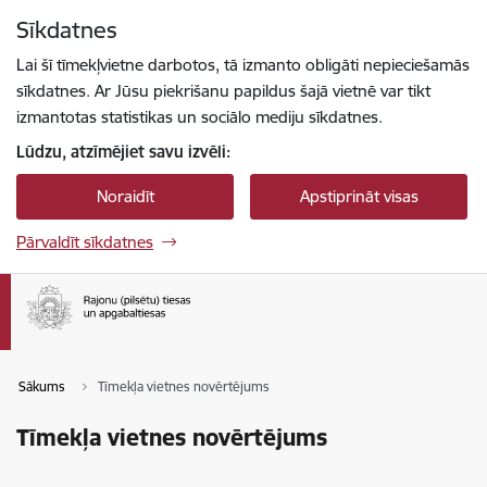
Pāriet uz lapas saturu
Sīkdatnes
Spied
lai meklētu
Enter
Lai šī tīmekļvietne darbotos, tā izmanto obligāti nepieciešamās
sīkdatnes. Ar Jūsu piekrišanu papildus šajā vietnē var tikt
izmantotas statistikas un sociālo mediju sīkdatnes.
Lūdzu, atzīmējiet savu izvēli:
Noraidīt
Apstiprināt visas
Pārvaldīt sīkdatnes
Sākums
Tīmekļa vietnes novērtējums
Tīmekļa vietnes novērtējums