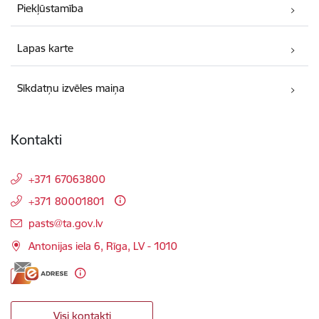
Piekļūstamība
Lapas karte
Sīkdatņu izvēles maiņa
Kontakti
+371 67063800
+371 80001801
E-pasts:
pasts@ta.gov.lv
Antonijas iela 6, Rīga, LV - 1010
Visi kontakti