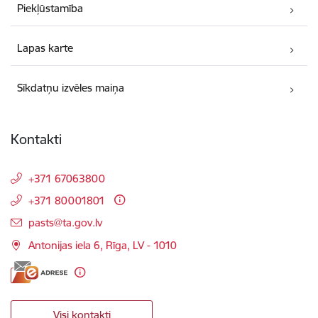
Piekļūstamība
Lapas karte
Sīkdatņu izvēles maiņa
Kontakti
+371 67063800
+371 80001801
E-pasts:
pasts@ta.gov.lv
Antonijas iela 6, Rīga, LV - 1010
Visi kontakti