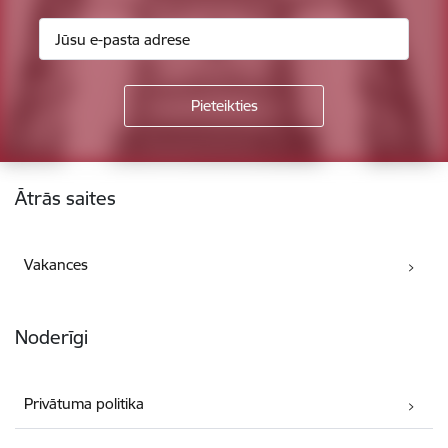
Kājene
Ātrās saites
Vakances
Noderīgi
Privātuma politika