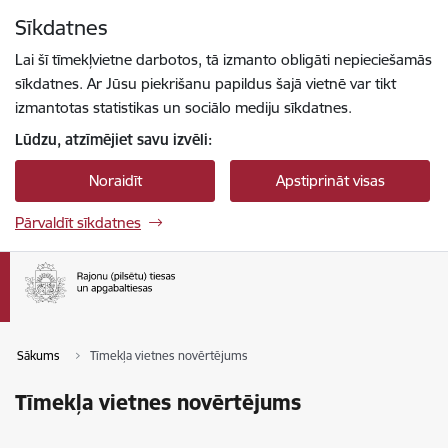
Pāriet uz lapas saturu
Sīkdatnes
Spied
lai meklētu
Enter
Lai šī tīmekļvietne darbotos, tā izmanto obligāti nepieciešamās
sīkdatnes. Ar Jūsu piekrišanu papildus šajā vietnē var tikt
izmantotas statistikas un sociālo mediju sīkdatnes.
Lūdzu, atzīmējiet savu izvēli:
Noraidīt
Apstiprināt visas
Pārvaldīt sīkdatnes
Sākums
Tīmekļa vietnes novērtējums
Tīmekļa vietnes novērtējums