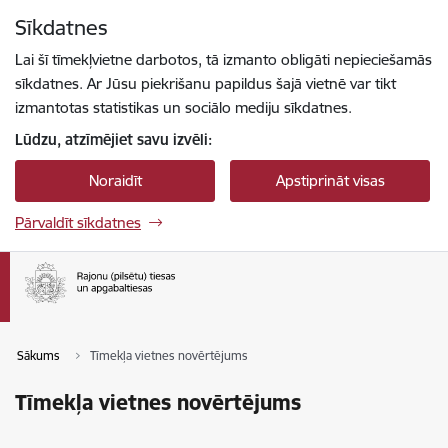
Pāriet uz lapas saturu
Sīkdatnes
Spied
lai meklētu
Enter
Lai šī tīmekļvietne darbotos, tā izmanto obligāti nepieciešamās
sīkdatnes. Ar Jūsu piekrišanu papildus šajā vietnē var tikt
izmantotas statistikas un sociālo mediju sīkdatnes.
Lūdzu, atzīmējiet savu izvēli:
Noraidīt
Apstiprināt visas
Pārvaldīt sīkdatnes
Sākums
Tīmekļa vietnes novērtējums
Tīmekļa vietnes novērtējums