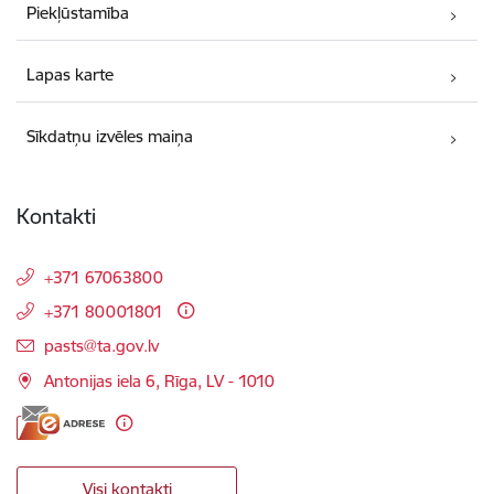
Piekļūstamība
Lapas karte
Sīkdatņu izvēles maiņa
Kontakti
+371 67063800
+371 80001801
E-pasts:
pasts@ta.gov.lv
Antonijas iela 6, Rīga, LV - 1010
Visi kontakti