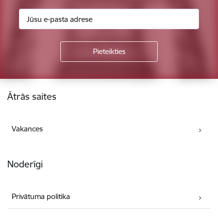
Kājene
Ātrās saites
Vakances
Noderīgi
Privātuma politika