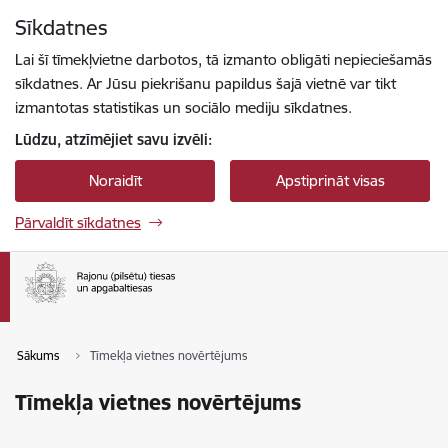
Pāriet uz lapas saturu
Sīkdatnes
Spied
lai meklētu
Enter
Lai šī tīmekļvietne darbotos, tā izmanto obligāti nepieciešamās
sīkdatnes. Ar Jūsu piekrišanu papildus šajā vietnē var tikt
izmantotas statistikas un sociālo mediju sīkdatnes.
Lūdzu, atzīmējiet savu izvēli:
Noraidīt
Apstiprināt visas
Pārvaldīt sīkdatnes
Sākums
Tīmekļa vietnes novērtējums
Tīmekļa vietnes novērtējums