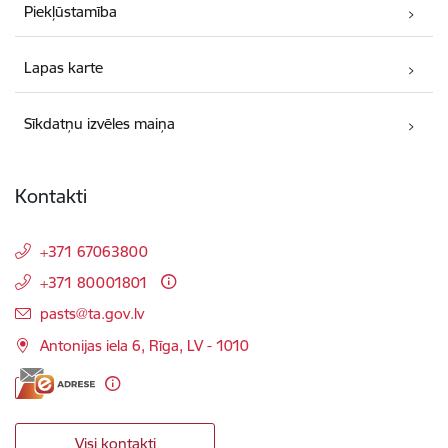
Piekļūstamība
Lapas karte
Sīkdatņu izvēles maiņa
Kontakti
+371 67063800
+371 80001801
E-pasts:
pasts@ta.gov.lv
Antonijas iela 6, Rīga, LV - 1010
Visi kontakti