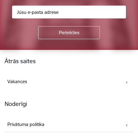
Kājene
Ātrās saites
Vakances
Noderīgi
Privātuma politika