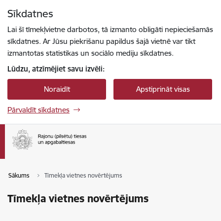
Pāriet uz lapas saturu
Sīkdatnes
Spied
lai meklētu
Enter
Lai šī tīmekļvietne darbotos, tā izmanto obligāti nepieciešamās
sīkdatnes. Ar Jūsu piekrišanu papildus šajā vietnē var tikt
izmantotas statistikas un sociālo mediju sīkdatnes.
Lūdzu, atzīmējiet savu izvēli:
Noraidīt
Apstiprināt visas
Pārvaldīt sīkdatnes
Sākums
Tīmekļa vietnes novērtējums
Tīmekļa vietnes novērtējums