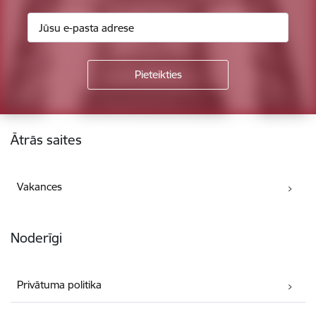
Kājene
Ātrās saites
Vakances
Noderīgi
Privātuma politika