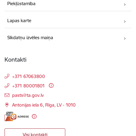
Piekļūstamība
Lapas karte
Sīkdatņu izvēles maiņa
Kontakti
+371 67063800
+371 80001801
E-pasts:
pasts@ta.gov.lv
Antonijas iela 6, Rīga, LV - 1010
Visi kontakti