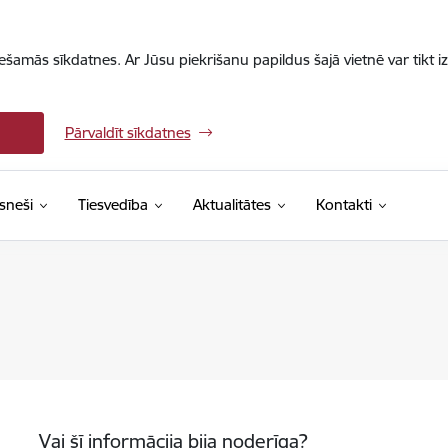
iešamās sīkdatnes. Ar Jūsu piekrišanu papildus šajā vietnē var tikt i
Pārvaldīt sīkdatnes
sneši
Tiesvedība
Aktualitātes
Kontakti
Vai šī informācija bija noderīga?