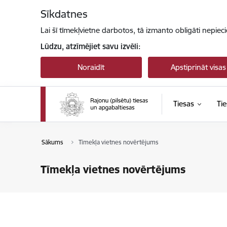
Pāriet uz lapas saturu
Sīkdatnes
Lai šī tīmekļvietne darbotos, tā izmanto obligāti nepiec
Lūdzu, atzīmējiet savu izvēli:
Noraidīt
Apstiprināt visas
Tiesas
Tie
Sākums
Tīmekļa vietnes novērtējums
Tīmekļa vietnes novērtējums