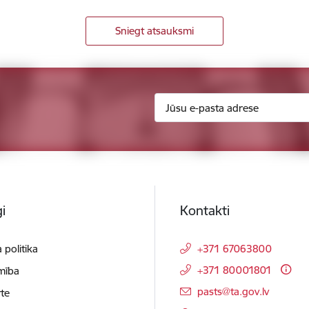
Sniegt atsauksmi
i
Kontakti
 politika
+371 67063800
+371 80001801
mība
E-pasts:
pasts@ta.gov.lv
te