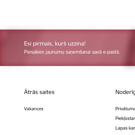
Esi pirmais, kurš uzzina!
Piesakies jaunumu saņemšanai savā e-pastā.
Kājene
Ātrās saites
Noderīg
Vakances
Privātuma
Piekļūsta
Lapas kar