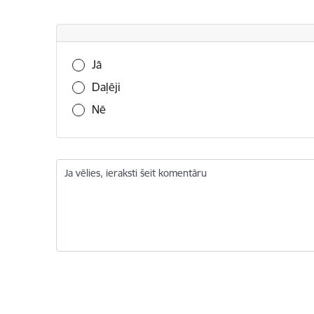
Vai šī informācija bija noderīga?
Jā
Daļēji
Nē
Ja vēlies, ieraksti šeit komentāru