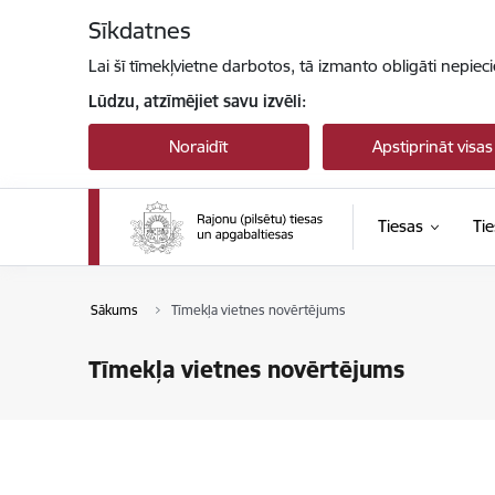
Pāriet uz lapas saturu
Sīkdatnes
Lai šī tīmekļvietne darbotos, tā izmanto obligāti nepiec
Lūdzu, atzīmējiet savu izvēli:
Noraidīt
Apstiprināt visas
Tiesas
Tie
Sākums
Tīmekļa vietnes novērtējums
Tīmekļa vietnes novērtējums