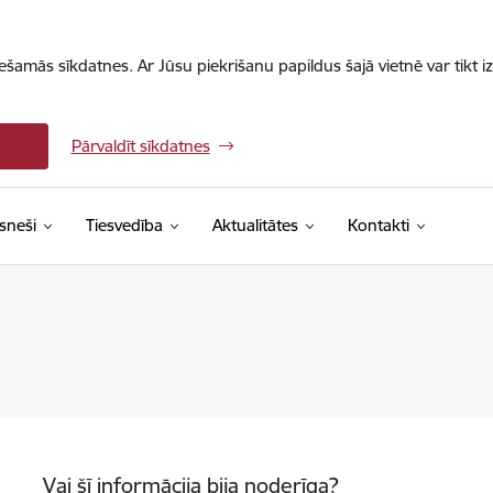
iešamās sīkdatnes. Ar Jūsu piekrišanu papildus šajā vietnē var tikt i
Pārvaldīt sīkdatnes
sneši
Tiesvedība
Aktualitātes
Kontakti
Vai šī informācija bija noderīga?