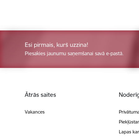
Esi pirmais, kurš uzzina!
Piesakies jaunumu saņemšanai savā e-pastā.
Kājene
Ātrās saites
Noderīg
Vakances
Privātuma
Piekļūsta
Lapas kar