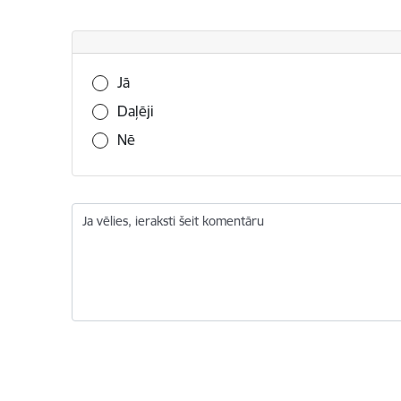
Vai šī informācija bija noderīga?
Jā
Daļēji
Nē
Ja vēlies, ieraksti šeit komentāru