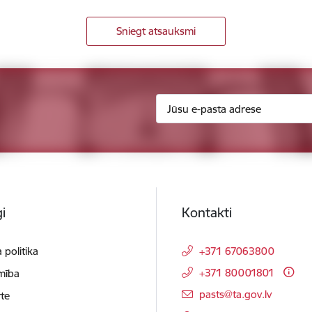
Sniegt atsauksmi
i
Kontakti
 politika
+371 67063800
+371 80001801
mība
E-pasts:
pasts@ta.gov.lv
te