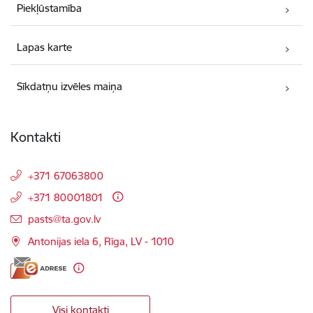
Piekļūstamība
Lapas karte
Sīkdatņu izvēles maiņa
Kontakti
+371 67063800
+371 80001801
E-pasts:
pasts@ta.gov.lv
Antonijas iela 6, Rīga, LV - 1010
Visi kontakti