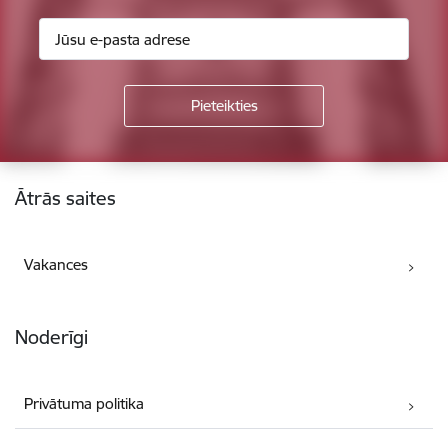
Kājene
Ātrās saites
Vakances
Noderīgi
Privātuma politika