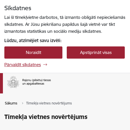
Pāriet uz lapas saturu
Sīkdatnes
Spied
lai meklētu
Enter
Lai šī tīmekļvietne darbotos, tā izmanto obligāti nepieciešamās
sīkdatnes. Ar Jūsu piekrišanu papildus šajā vietnē var tikt
izmantotas statistikas un sociālo mediju sīkdatnes.
Lūdzu, atzīmējiet savu izvēli:
Noraidīt
Apstiprināt visas
Pārvaldīt sīkdatnes
Sākums
Tīmekļa vietnes novērtējums
Tīmekļa vietnes novērtējums