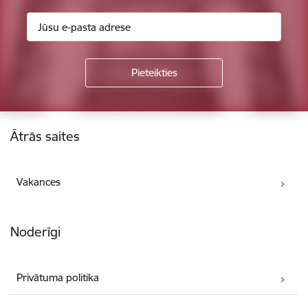
Kājene
Ātrās saites
Vakances
Noderīgi
Privātuma politika