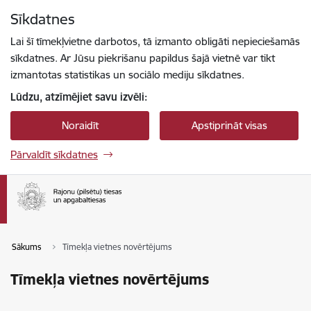
Pāriet uz lapas saturu
Sīkdatnes
Spied
lai meklētu
Enter
Lai šī tīmekļvietne darbotos, tā izmanto obligāti nepieciešamās
sīkdatnes. Ar Jūsu piekrišanu papildus šajā vietnē var tikt
izmantotas statistikas un sociālo mediju sīkdatnes.
Lūdzu, atzīmējiet savu izvēli:
Noraidīt
Apstiprināt visas
Pārvaldīt sīkdatnes
Sākums
Tīmekļa vietnes novērtējums
Tīmekļa vietnes novērtējums