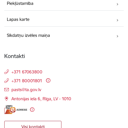
Piekļūstamība
Lapas karte
Sīkdatņu izvēles maiņa
Kontakti
+371 67063800
+371 80001801
E-pasts:
pasts@ta.gov.lv
Antonijas iela 6, Rīga, LV - 1010
Visi kontakti