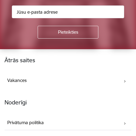
Kājene
Ātrās saites
Vakances
Noderīgi
Privātuma politika