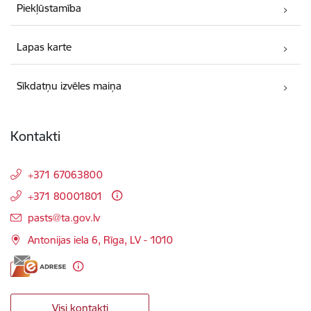
Piekļūstamība
Lapas karte
Sīkdatņu izvēles maiņa
Kontakti
+371 67063800
+371 80001801
E-pasts:
pasts@ta.gov.lv
Antonijas iela 6, Rīga, LV - 1010
Visi kontakti