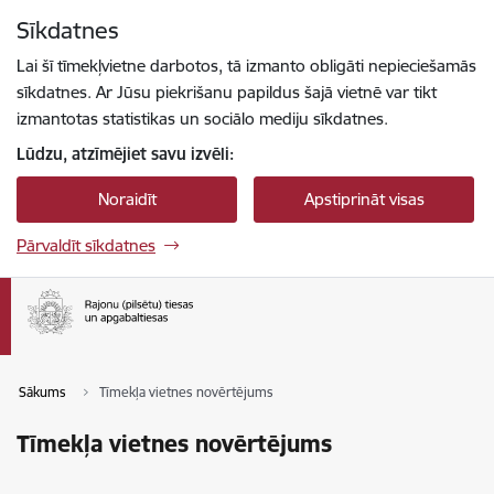
Pāriet uz lapas saturu
Sīkdatnes
Spied
lai meklētu
Enter
Lai šī tīmekļvietne darbotos, tā izmanto obligāti nepieciešamās
sīkdatnes. Ar Jūsu piekrišanu papildus šajā vietnē var tikt
izmantotas statistikas un sociālo mediju sīkdatnes.
Lūdzu, atzīmējiet savu izvēli:
Noraidīt
Apstiprināt visas
Pārvaldīt sīkdatnes
Sākums
Tīmekļa vietnes novērtējums
Tīmekļa vietnes novērtējums