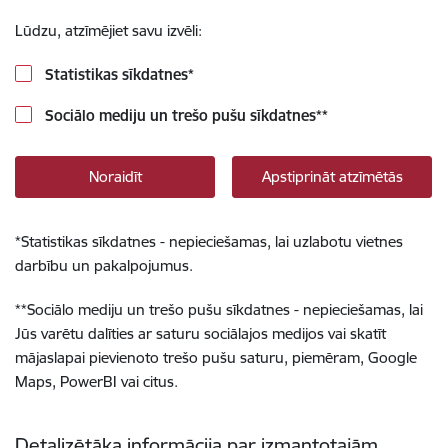
Lūdzu, atzīmējiet savu izvēli:
Statistikas sīkdatnes
*
Sociālo mediju un trešo pušu sīkdatnes
**
Noraidīt
Apstiprināt atzīmētās
*
Statistikas sīkdatnes - nepieciešamas, lai uzlabotu vietnes
darbību un pakalpojumus.
**
Sociālo mediju un trešo pušu sīkdatnes - nepieciešamas, lai
Jūs varētu dalīties ar saturu sociālajos medijos vai skatīt
mājaslapai pievienoto trešo pušu saturu, piemēram, Google
Maps, PowerBI vai citus.
Detalizētāka informācija par izmantotajām