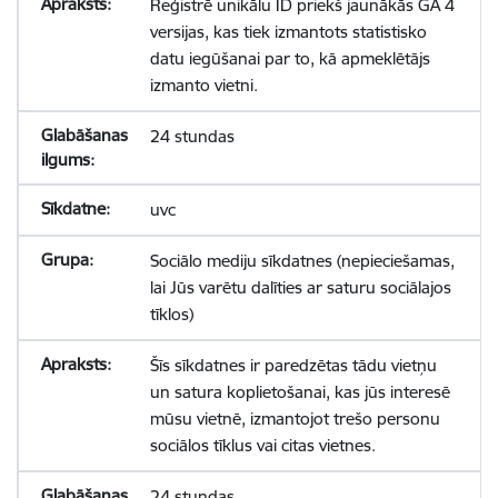
Reģistrē unikālu ID priekš jaunākās GA 4
versijas, kas tiek izmantots statistisko
datu iegūšanai par to, kā apmeklētājs
izmanto vietni.
24 stundas
uvc
Sociālo mediju sīkdatnes (nepieciešamas,
lai Jūs varētu dalīties ar saturu sociālajos
tīklos)
Šīs sīkdatnes ir paredzētas tādu vietņu
un satura koplietošanai, kas jūs interesē
mūsu vietnē, izmantojot trešo personu
sociālos tīklus vai citas vietnes.
24 stundas