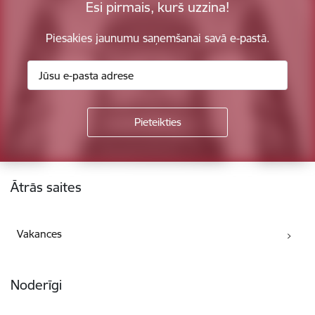
Esi pirmais, kurš uzzina!
Piesakies jaunumu saņemšanai savā e-pastā.
Kājene
Ātrās saites
Vakances
Noderīgi