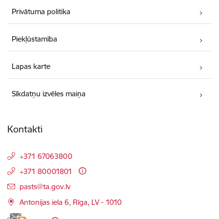
Privātuma politika
Piekļūstamība
Lapas karte
Sīkdatņu izvēles maiņa
Kontakti
+371 67063800
+371 80001801
E-pasts:
pasts@ta.gov.lv
Antonijas iela 6, Rīga, LV - 1010