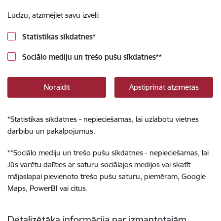
Lūdzu, atzīmējiet savu izvēli:
Statistikas sīkdatnes
*
Sociālo mediju un trešo pušu sīkdatnes
**
Noraidīt
Apstiprināt atzīmētās
*
Statistikas sīkdatnes - nepieciešamas, lai uzlabotu vietnes
darbību un pakalpojumus.
**
Sociālo mediju un trešo pušu sīkdatnes - nepieciešamas, lai
Jūs varētu dalīties ar saturu sociālajos medijos vai skatīt
mājaslapai pievienoto trešo pušu saturu, piemēram, Google
Maps, PowerBI vai citus.
Detalizētāka informācija par izmantotajām