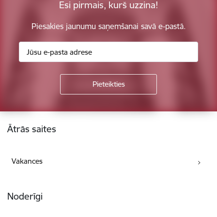
Esi pirmais, kurš uzzina!
Piesakies jaunumu saņemšanai savā e-pastā.
Kājene
Ātrās saites
Vakances
Noderīgi