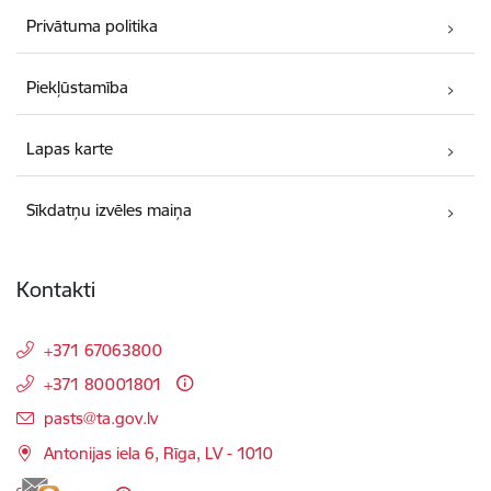
Privātuma politika
Piekļūstamība
Lapas karte
Sīkdatņu izvēles maiņa
Kontakti
+371 67063800
+371 80001801
E-pasts:
pasts@ta.gov.lv
Antonijas iela 6, Rīga, LV - 1010