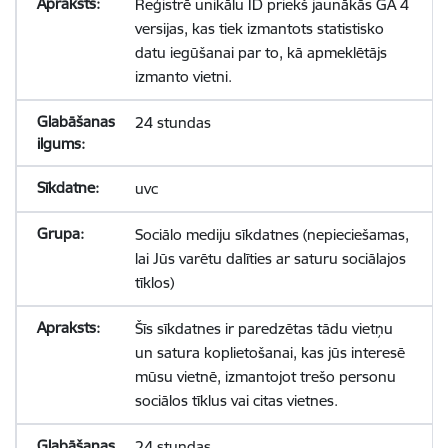
Reģistrē unikālu ID priekš jaunākās GA 4
versijas, kas tiek izmantots statistisko
datu iegūšanai par to, kā apmeklētājs
izmanto vietni.
24 stundas
uvc
Sociālo mediju sīkdatnes (nepieciešamas,
lai Jūs varētu dalīties ar saturu sociālajos
tīklos)
Šīs sīkdatnes ir paredzētas tādu vietņu
un satura koplietošanai, kas jūs interesē
mūsu vietnē, izmantojot trešo personu
sociālos tīklus vai citas vietnes.
24 stundas