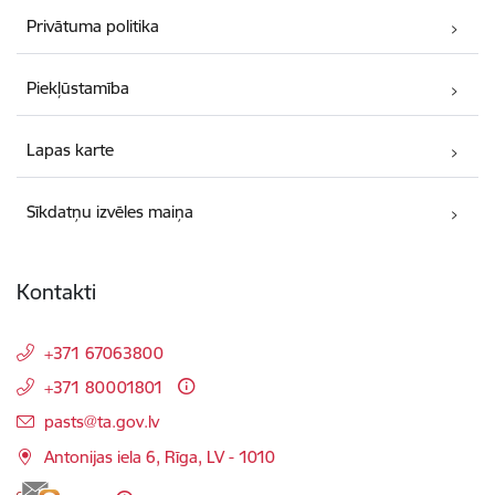
Privātuma politika
Piekļūstamība
Lapas karte
Sīkdatņu izvēles maiņa
Kontakti
+371 67063800
+371 80001801
E-pasts:
pasts@ta.gov.lv
Antonijas iela 6, Rīga, LV - 1010