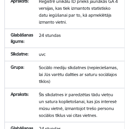
Reģistrē unikālu ID priekš jaunākās GA 4
versijas, kas tiek izmantots statistisko
datu iegūšanai par to, kā apmeklētājs
izmanto vietni.
24 stundas
uvc
Sociālo mediju sīkdatnes (nepieciešamas,
lai Jūs varētu dalīties ar saturu sociālajos
tīklos)
Šīs sīkdatnes ir paredzētas tādu vietņu
un satura koplietošanai, kas jūs interesē
mūsu vietnē, izmantojot trešo personu
sociālos tīklus vai citas vietnes.
24 stundas