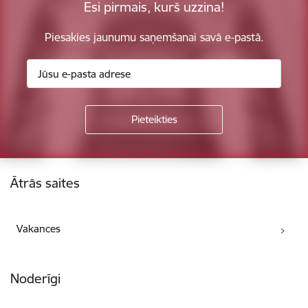
Esi pirmais, kurš uzzina!
Piesakies jaunumu saņemšanai savā e-pastā.
Kājene
Ātrās saites
Vakances
Noderīgi