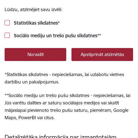
Lūdzu, atzīmējiet savu izvēli:
Statistikas sīkdatnes
*
Sociālo mediju un trešo pušu sīkdatnes
**
Noraidīt
Apstiprināt atzīmētās
*
Statistikas sīkdatnes - nepieciešamas, lai uzlabotu vietnes
darbību un pakalpojumus.
**
Sociālo mediju un trešo pušu sīkdatnes - nepieciešamas, lai
Jūs varētu dalīties ar saturu sociālajos medijos vai skatīt
mājaslapai pievienoto trešo pušu saturu, piemēram, Google
Maps, PowerBI vai citus.
Detalizētāka informācija par izmantotajām