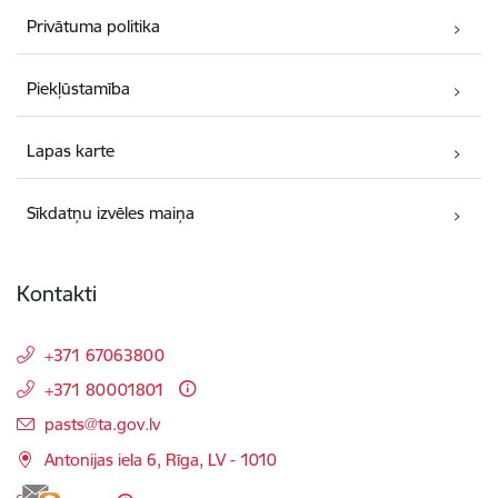
Privātuma politika
Piekļūstamība
Lapas karte
Sīkdatņu izvēles maiņa
Kontakti
+371 67063800
+371 80001801
E-pasts:
pasts@ta.gov.lv
Antonijas iela 6, Rīga, LV - 1010