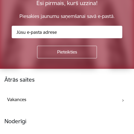
Esi pirmais, kurš uzzina!
Piesakies jaunumu saņemšanai savā e-pastā.
Kājene
Ātrās saites
Vakances
Noderīgi