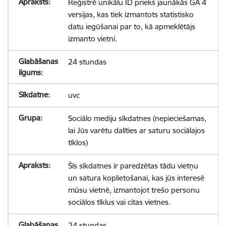
Reģistrē unikālu ID priekš jaunākās GA 4
versijas, kas tiek izmantots statistisko
datu iegūšanai par to, kā apmeklētājs
izmanto vietni.
24 stundas
uvc
Sociālo mediju sīkdatnes (nepieciešamas,
lai Jūs varētu dalīties ar saturu sociālajos
tīklos)
Šīs sīkdatnes ir paredzētas tādu vietņu
un satura koplietošanai, kas jūs interesē
mūsu vietnē, izmantojot trešo personu
sociālos tīklus vai citas vietnes.
24 stundas