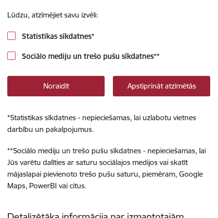
Lūdzu, atzīmējiet savu izvēli:
Statistikas sīkdatnes
*
Sociālo mediju un trešo pušu sīkdatnes
**
Noraidīt
Apstiprināt atzīmētās
*
Statistikas sīkdatnes - nepieciešamas, lai uzlabotu vietnes
darbību un pakalpojumus.
**
Sociālo mediju un trešo pušu sīkdatnes - nepieciešamas, lai
Jūs varētu dalīties ar saturu sociālajos medijos vai skatīt
mājaslapai pievienoto trešo pušu saturu, piemēram, Google
Maps, PowerBI vai citus.
Detalizētāka informācija par izmantotajām