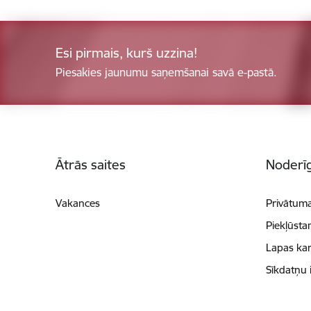
Esi pirmais, kurš uzzina!
Piesakies jaunumu saņemšanai savā e-pastā.
Kājene
Ātrās saites
Noderīg
Vakances
Privātuma
Piekļūsta
Lapas kar
Sīkdatņu 