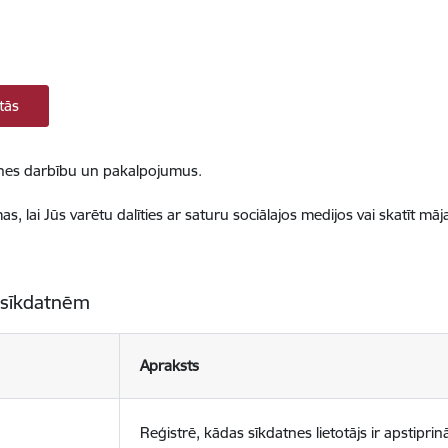
tās
ietnes darbību un pakalpojumus.
, lai Jūs varētu dalīties ar saturu sociālajos medijos vai skatīt mā
 sīkdatnēm
Apraksts
Reģistrē, kādas sīkdatnes lietotājs ir apstiprinā