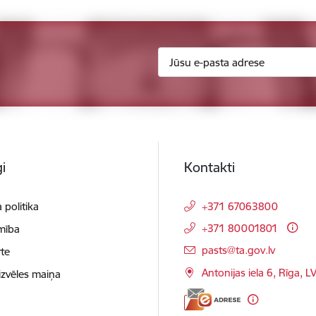
i
Kontakti
 politika
+371 67063800
+371 80001801
mība
E-pasts:
pasts@ta.gov.lv
te
Antonijas iela 6, Rīga, L
izvēles maiņa