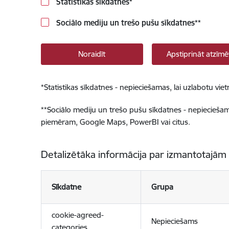
Statistikas sīkdatnes
*
Sociālo mediju un trešo pušu sīkdatnes
**
Noraidīt
Apstiprināt atzīmē
*
Statistikas sīkdatnes - nepieciešamas, lai uzlabotu v
**
Sociālo mediju un trešo pušu sīkdatnes - nepieciešamas
piemēram, Google Maps, PowerBI vai citus.
Detalizētāka informācija par izmantotajām
Sīkdatne
Grupa
cookie-agreed-
Nepieciešams
categories