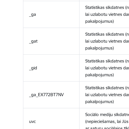
Statistikas sīkdatnes (
_ga
lai uzlabotu vietnes d
pakalpojumus)
Statistikas sīkdatnes (
_gat
lai uzlabotu vietnes d
pakalpojumus)
Statistikas sīkdatnes (
_gid
lai uzlabotu vietnes d
pakalpojumus)
Statistikas sīkdatnes (
_ga_EX772BT7NV
lai uzlabotu vietnes d
pakalpojumus)
Sociālo mediju sīkdatn
uvc
(nepieciešamas, lai Jūs 
ar saturu sociālajos tīk