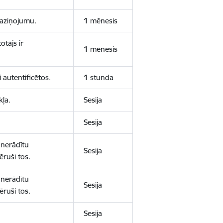
 paziņojumu.
1 mēnesis
otājs ir
1 mēnesis
 autentificētos.
1 stunda
kļa.
Sesija
Sesija
 nerādītu
Sesija
ēruši tos.
 nerādītu
Sesija
ēruši tos.
Sesija