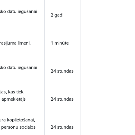
isko datu iegūšanai
2 gadi
rasījuma līmeni.
1 minūte
isko datu iegūšanai
24 stundas
as, kas tiek
ā apmeklētājs
24 stundas
ura koplietošanai,
o personu sociālos
24 stundas