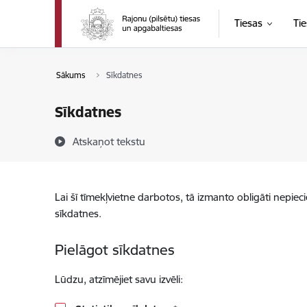
Pāriet uz lapas saturu
Tiesas
Tie
Sākums
Sīkdatnes
Sīkdatnes
Atskaņot tekstu
Lai šī tīmekļvietne darbotos, tā izmanto obligāti nepiec
sīkdatnes.
Pielāgot sīkdatnes
Lūdzu, atzīmējiet savu izvēli: