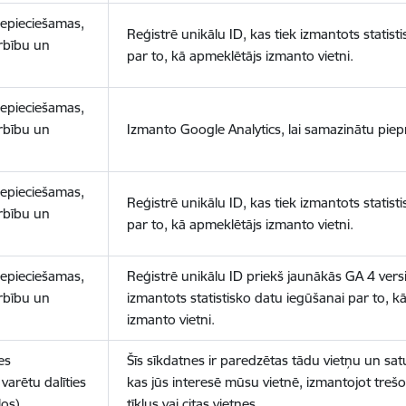
nepieciešamas,
Reģistrē unikālu ID, kas tiek izmantots statist
arbību un
par to, kā apmeklētājs izmanto vietni.
nepieciešamas,
arbību un
Izmanto Google Analytics, lai samazinātu piep
nepieciešamas,
Reģistrē unikālu ID, kas tiek izmantots statist
arbību un
par to, kā apmeklētājs izmanto vietni.
nepieciešamas,
Reģistrē unikālu ID priekš jaunākās GA 4 versij
arbību un
izmantots statistisko datu iegūšanai par to, k
izmanto vietni.
es
Šīs sīkdatnes ir paredzētas tādu vietņu un sat
varētu dalīties
kas jūs interesē mūsu vietnē, izmantojot treš
los)
tīklus vai citas vietnes.