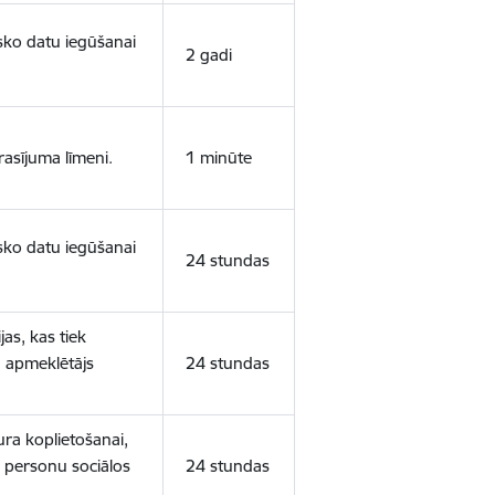
isko datu iegūšanai
2 gadi
rasījuma līmeni.
1 minūte
isko datu iegūšanai
24 stundas
as, kas tiek
ā apmeklētājs
24 stundas
ura koplietošanai,
o personu sociālos
24 stundas