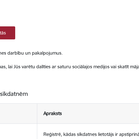
tās
ietnes darbību un pakalpojumus.
, lai Jūs varētu dalīties ar saturu sociālajos medijos vai skatīt mā
 sīkdatnēm
Apraksts
Reģistrē, kādas sīkdatnes lietotājs ir apstiprinā