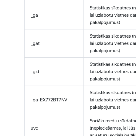
Statistikas sīkdatnes (
_ga
lai uzlabotu vietnes d
pakalpojumus)
Statistikas sīkdatnes (
_gat
lai uzlabotu vietnes d
pakalpojumus)
Statistikas sīkdatnes (
_gid
lai uzlabotu vietnes d
pakalpojumus)
Statistikas sīkdatnes (
_ga_EX772BT7NV
lai uzlabotu vietnes d
pakalpojumus)
Sociālo mediju sīkdatn
uvc
(nepieciešamas, lai Jūs 
ar saturu sociālajos tīk