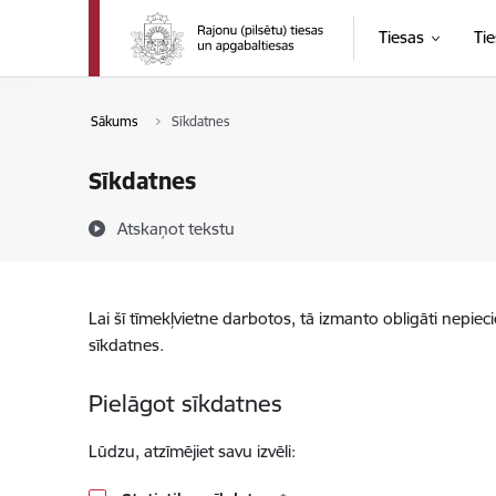
Pāriet uz lapas saturu
Tiesas
Tie
Sākums
Sīkdatnes
Sīkdatnes
Atskaņot tekstu
Lai šī tīmekļvietne darbotos, tā izmanto obligāti nepiec
sīkdatnes.
Pielāgot sīkdatnes
Lūdzu, atzīmējiet savu izvēli: