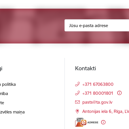
i
Kontakti
 politika
+371 67063800
+371 80001801
mība
E-pasts:
pasts@ta.gov.lv
te
Antonijas iela 6, Rīga, L
izvēles maiņa