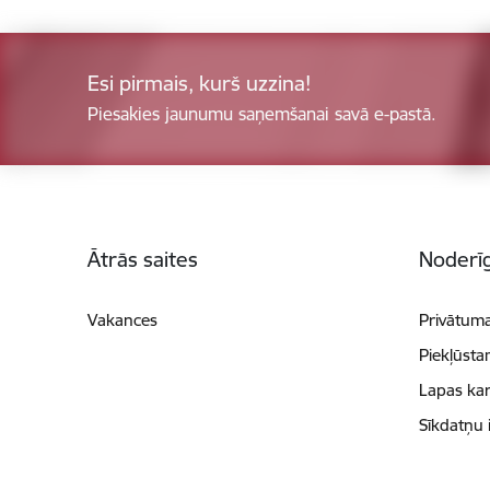
Esi pirmais, kurš uzzina!
Piesakies jaunumu saņemšanai savā e-pastā.
Kājene
Ātrās saites
Noderīg
Vakances
Privātuma
Piekļūsta
Lapas kar
Sīkdatņu 