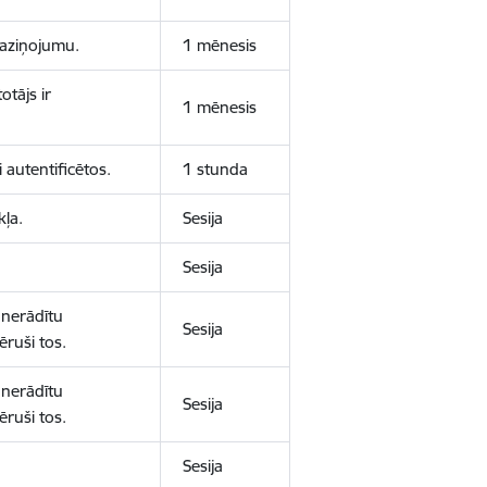
 paziņojumu.
1 mēnesis
otājs ir
1 mēnesis
 autentificētos.
1 stunda
kļa.
Sesija
Sesija
 nerādītu
Sesija
ēruši tos.
 nerādītu
Sesija
ēruši tos.
Sesija