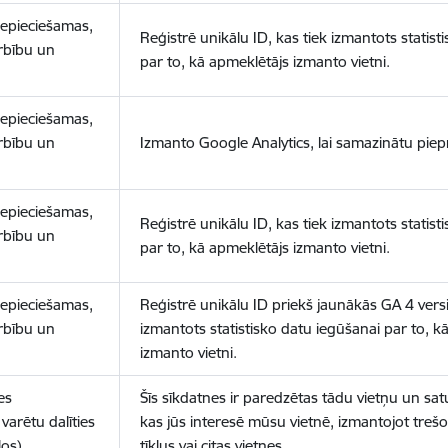
nepieciešamas,
Reģistrē unikālu ID, kas tiek izmantots statist
arbību un
par to, kā apmeklētājs izmanto vietni.
nepieciešamas,
arbību un
Izmanto Google Analytics, lai samazinātu piep
nepieciešamas,
Reģistrē unikālu ID, kas tiek izmantots statist
arbību un
par to, kā apmeklētājs izmanto vietni.
nepieciešamas,
Reģistrē unikālu ID priekš jaunākās GA 4 versij
arbību un
izmantots statistisko datu iegūšanai par to, k
izmanto vietni.
es
Šīs sīkdatnes ir paredzētas tādu vietņu un sat
varētu dalīties
kas jūs interesē mūsu vietnē, izmantojot treš
los)
tīklus vai citas vietnes.