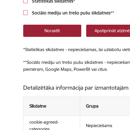
Statistikas sīkdatnes
*
Sociālo mediju un trešo pušu sīkdatnes
**
Noraidīt
Apstiprināt atzīmē
*
Statistikas sīkdatnes - nepieciešamas, lai uzlabotu v
**
Sociālo mediju un trešo pušu sīkdatnes - nepieciešamas
piemēram, Google Maps, PowerBI vai citus.
Detalizētāka informācija par izmantotajām
Sīkdatne
Grupa
cookie-agreed-
Nepieciešams
categories