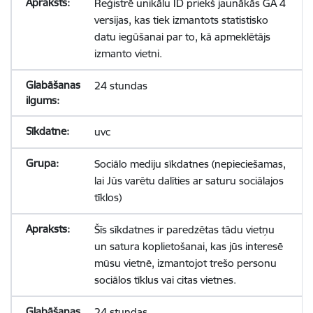
Reģistrē unikālu ID priekš jaunākās GA 4
versijas, kas tiek izmantots statistisko
datu iegūšanai par to, kā apmeklētājs
izmanto vietni.
24 stundas
uvc
Sociālo mediju sīkdatnes (nepieciešamas,
lai Jūs varētu dalīties ar saturu sociālajos
tīklos)
Šīs sīkdatnes ir paredzētas tādu vietņu
un satura koplietošanai, kas jūs interesē
mūsu vietnē, izmantojot trešo personu
sociālos tīklus vai citas vietnes.
24 stundas