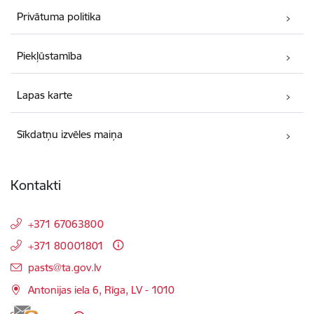
Privātuma politika
Piekļūstamība
Lapas karte
Sīkdatņu izvēles maiņa
Kontakti
+371 67063800
+371 80001801
E-pasts:
pasts@ta.gov.lv
Antonijas iela 6, Rīga, LV - 1010