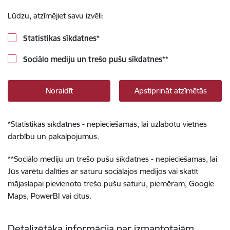
Lūdzu, atzīmējiet savu izvēli:
Statistikas sīkdatnes
*
Sociālo mediju un trešo pušu sīkdatnes
**
Noraidīt
Apstiprināt atzīmētās
*
Statistikas sīkdatnes - nepieciešamas, lai uzlabotu vietnes
darbību un pakalpojumus.
**
Sociālo mediju un trešo pušu sīkdatnes - nepieciešamas, lai
Jūs varētu dalīties ar saturu sociālajos medijos vai skatīt
mājaslapai pievienoto trešo pušu saturu, piemēram, Google
Maps, PowerBI vai citus.
Detalizētāka informācija par izmantotajām