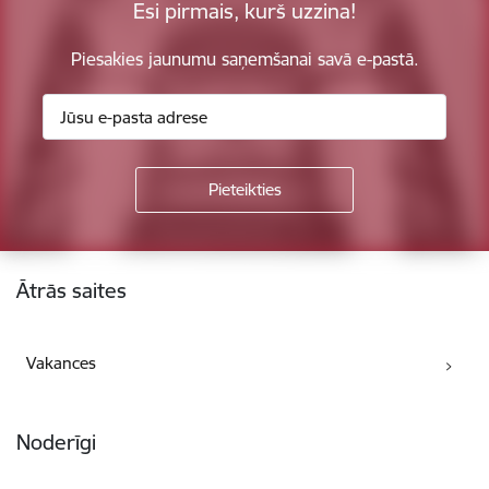
Esi pirmais, kurš uzzina!
Piesakies jaunumu saņemšanai savā e-pastā.
Kājene
Ātrās saites
Vakances
Noderīgi