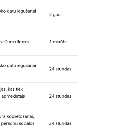
isko datu iegūšanai
2 gadi
rasījuma līmeni.
1 minūte
isko datu iegūšanai
24 stundas
as, kas tiek
ā apmeklētājs
24 stundas
ura koplietošanai,
o personu sociālos
24 stundas