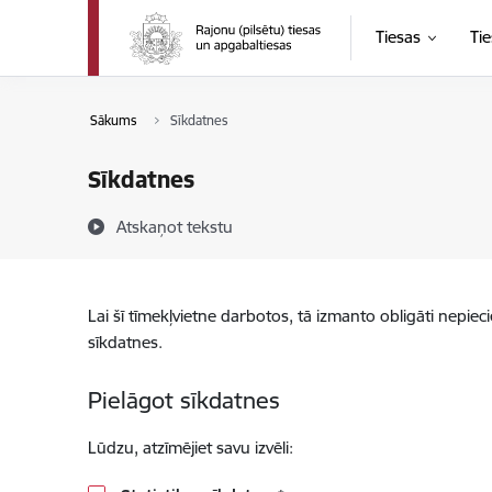
Pāriet uz lapas saturu
Tiesas
Tie
Sākums
Sīkdatnes
Sīkdatnes
Atskaņot tekstu
Lai šī tīmekļvietne darbotos, tā izmanto obligāti nepiec
sīkdatnes.
Pielāgot sīkdatnes
Lūdzu, atzīmējiet savu izvēli: