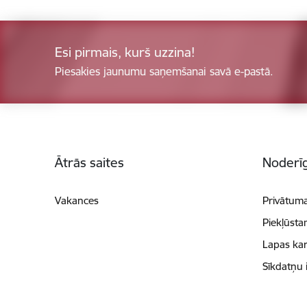
Esi pirmais, kurš uzzina!
Piesakies jaunumu saņemšanai savā e-pastā.
Kājene
Ātrās saites
Noderīg
Vakances
Privātuma
Piekļūsta
Lapas kar
Sīkdatņu 