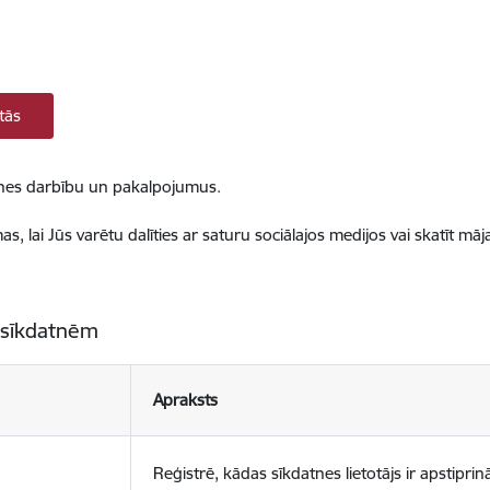
tās
ietnes darbību un pakalpojumus.
, lai Jūs varētu dalīties ar saturu sociālajos medijos vai skatīt mā
 sīkdatnēm
Apraksts
Reģistrē, kādas sīkdatnes lietotājs ir apstiprinā