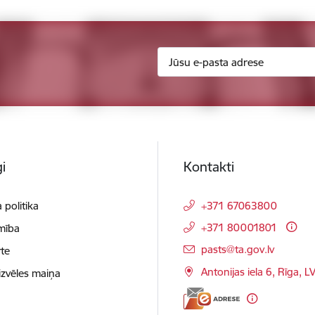
i
Kontakti
 politika
+371 67063800
+371 80001801
mība
E-pasts:
pasts@ta.gov.lv
te
Antonijas iela 6, Rīga, L
izvēles maiņa