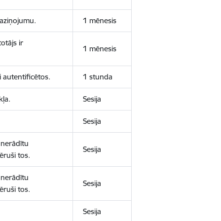
 paziņojumu.
1 mēnesis
otājs ir
1 mēnesis
 autentificētos.
1 stunda
kļa.
Sesija
Sesija
 nerādītu
Sesija
ēruši tos.
 nerādītu
Sesija
ēruši tos.
Sesija