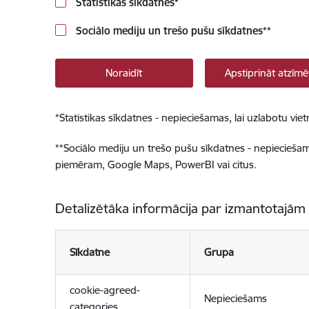
Statistikas sīkdatnes
*
Sociālo mediju un trešo pušu sīkdatnes
**
Noraidīt
Apstiprināt atzīmē
*
Statistikas sīkdatnes - nepieciešamas, lai uzlabotu v
**
Sociālo mediju un trešo pušu sīkdatnes - nepieciešamas
piemēram, Google Maps, PowerBI vai citus.
Detalizētāka informācija par izmantotajām
Sīkdatne
Grupa
cookie-agreed-
Nepieciešams
categories