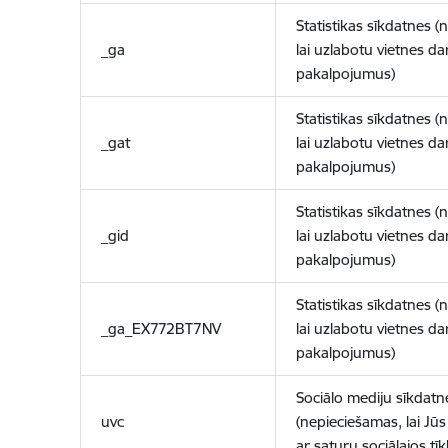
Statistikas sīkdatnes (
_ga
lai uzlabotu vietnes d
pakalpojumus)
Statistikas sīkdatnes (
_gat
lai uzlabotu vietnes d
pakalpojumus)
Statistikas sīkdatnes (
_gid
lai uzlabotu vietnes d
pakalpojumus)
Statistikas sīkdatnes (
_ga_EX772BT7NV
lai uzlabotu vietnes d
pakalpojumus)
Sociālo mediju sīkdatn
uvc
(nepieciešamas, lai Jūs 
ar saturu sociālajos tīk