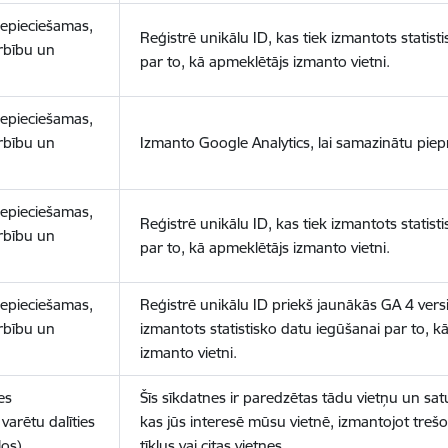
nepieciešamas,
Reģistrē unikālu ID, kas tiek izmantots statist
arbību un
par to, kā apmeklētājs izmanto vietni.
nepieciešamas,
arbību un
Izmanto Google Analytics, lai samazinātu piep
nepieciešamas,
Reģistrē unikālu ID, kas tiek izmantots statist
arbību un
par to, kā apmeklētājs izmanto vietni.
nepieciešamas,
Reģistrē unikālu ID priekš jaunākās GA 4 versij
arbību un
izmantots statistisko datu iegūšanai par to, k
izmanto vietni.
es
Šīs sīkdatnes ir paredzētas tādu vietņu un sat
varētu dalīties
kas jūs interesē mūsu vietnē, izmantojot treš
los)
tīklus vai citas vietnes.