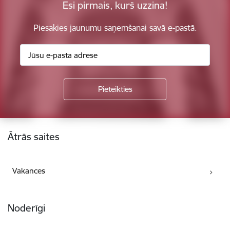
Esi pirmais, kurš uzzina!
Piesakies jaunumu saņemšanai savā e-pastā.
Kājene
Ātrās saites
Vakances
Noderīgi