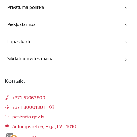
Privātuma politika
Piekļūstamība
Lapas karte
Sīkdatņu izvēles maiņa
Kontakti
+371 67063800
+371 80001801
E-pasts:
pasts@ta.gov.lv
Antonijas iela 6, Rīga, LV - 1010