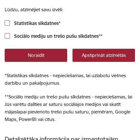
Lūdzu, atzīmējiet savu izvēli:
Statistikas sīkdatnes
*
Sociālo mediju un trešo pušu sīkdatnes
**
Noraidīt
Apstiprināt atzīmētās
*
Statistikas sīkdatnes - nepieciešamas, lai uzlabotu vietnes
darbību un pakalpojumus.
**
Sociālo mediju un trešo pušu sīkdatnes - nepieciešamas, lai
Jūs varētu dalīties ar saturu sociālajos medijos vai skatīt
mājaslapai pievienoto trešo pušu saturu, piemēram, Google
Maps, PowerBI vai citus.
Detalizētāka informācija par izmantotajām