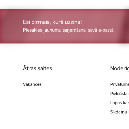
Esi pirmais, kurš uzzina!
Piesakies jaunumu saņemšanai savā e-pastā.
Kājene
Ātrās saites
Noderīg
Vakances
Privātuma
Piekļūsta
Lapas kar
Sīkdatņu 