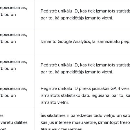
nepieciešamas,
Reģistrē unikālu ID, kas tiek izmantots statist
arbību un
par to, kā apmeklētājs izmanto vietni.
nepieciešamas,
arbību un
Izmanto Google Analytics, lai samazinātu piep
nepieciešamas,
Reģistrē unikālu ID, kas tiek izmantots statist
arbību un
par to, kā apmeklētājs izmanto vietni.
nepieciešamas,
Reģistrē unikālu ID priekš jaunākās GA 4 versij
arbību un
izmantots statistisko datu iegūšanai par to, k
izmanto vietni.
es
Šīs sīkdatnes ir paredzētas tādu vietņu un sat
varētu dalīties
kas jūs interesē mūsu vietnē, izmantojot treš
los)
tīklus vai citas vietnes.