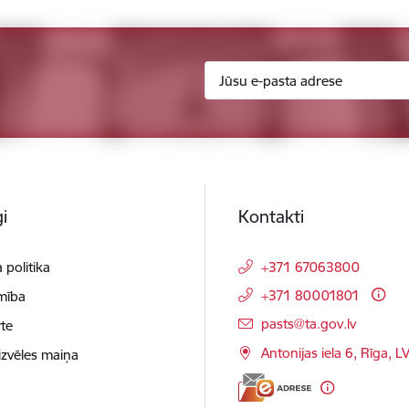
i
Kontakti
 politika
+371 67063800
+371 80001801
mība
E-pasts:
pasts@ta.gov.lv
te
Antonijas iela 6, Rīga, L
izvēles maiņa