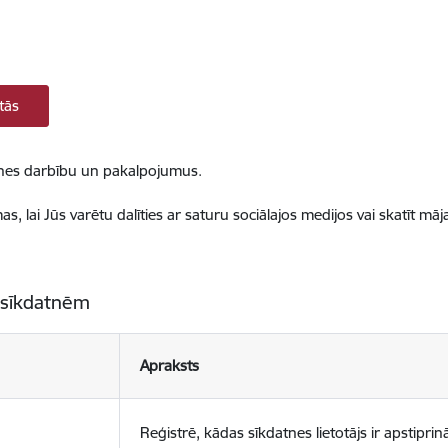
tās
ietnes darbību un pakalpojumus.
, lai Jūs varētu dalīties ar saturu sociālajos medijos vai skatīt mā
 sīkdatnēm
Apraksts
Reģistrē, kādas sīkdatnes lietotājs ir apstiprinā