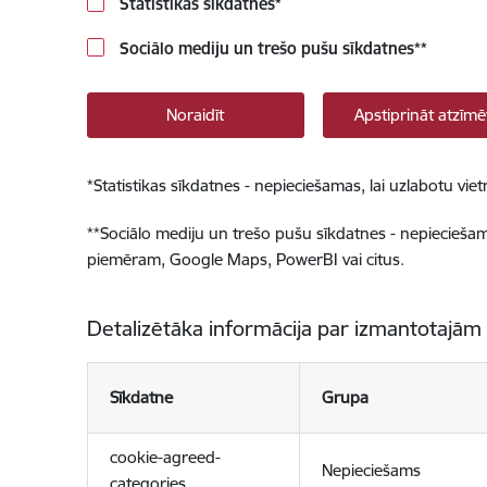
Statistikas sīkdatnes
*
Sociālo mediju un trešo pušu sīkdatnes
**
Noraidīt
Apstiprināt atzīmē
*
Statistikas sīkdatnes - nepieciešamas, lai uzlabotu v
**
Sociālo mediju un trešo pušu sīkdatnes - nepieciešamas
piemēram, Google Maps, PowerBI vai citus.
Detalizētāka informācija par izmantotajām
Sīkdatne
Grupa
cookie-agreed-
Nepieciešams
categories