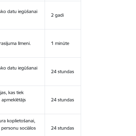
isko datu iegūšanai
2 gadi
rasījuma līmeni.
1 minūte
isko datu iegūšanai
24 stundas
as, kas tiek
ā apmeklētājs
24 stundas
ura koplietošanai,
o personu sociālos
24 stundas