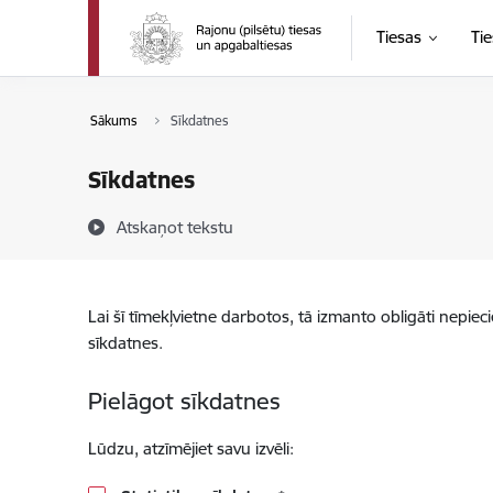
Pāriet uz lapas saturu
Tiesas
Tie
Sākums
Sīkdatnes
Sīkdatnes
Atskaņot tekstu
Lai šī tīmekļvietne darbotos, tā izmanto obligāti nepiec
sīkdatnes.
Pielāgot sīkdatnes
Lūdzu, atzīmējiet savu izvēli: