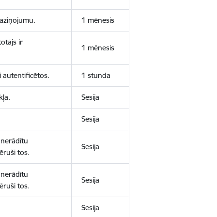
 paziņojumu.
1 mēnesis
otājs ir
1 mēnesis
 autentificētos.
1 stunda
kļa.
Sesija
Sesija
 nerādītu
Sesija
ēruši tos.
 nerādītu
Sesija
ēruši tos.
Sesija