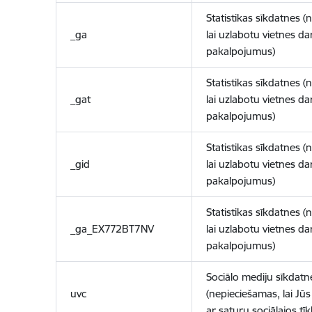
Statistikas sīkdatnes (
_ga
lai uzlabotu vietnes d
pakalpojumus)
Statistikas sīkdatnes (
_gat
lai uzlabotu vietnes d
pakalpojumus)
Statistikas sīkdatnes (
_gid
lai uzlabotu vietnes d
pakalpojumus)
Statistikas sīkdatnes (
_ga_EX772BT7NV
lai uzlabotu vietnes d
pakalpojumus)
Sociālo mediju sīkdatn
uvc
(nepieciešamas, lai Jūs 
ar saturu sociālajos tīk