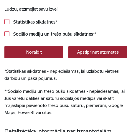
Lūdzu, atzīmējiet savu izvēli:
Statistikas sīkdatnes
*
Sociālo mediju un trešo pušu sīkdatnes
**
Noraidīt
Apstiprināt atzīmētās
*
Statistikas sīkdatnes - nepieciešamas, lai uzlabotu vietnes
darbību un pakalpojumus.
**
Sociālo mediju un trešo pušu sīkdatnes - nepieciešamas, lai
Jūs varētu dalīties ar saturu sociālajos medijos vai skatīt
mājaslapai pievienoto trešo pušu saturu, piemēram, Google
Maps, PowerBI vai citus.
Detalizētāka informācija par izmantotajām