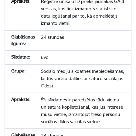
Reģistrē unikālu ID priekš jaunākās GA 4
versijas, kas tiek izmantots statistisko
datu iegūšanai par to, kā apmeklētājs
izmanto vietni.
24 stundas
uvc
Sociālo mediju sīkdatnes (nepieciešamas,
lai Jūs varētu dalīties ar saturu sociālajos
tīklos)
Šīs sīkdatnes ir paredzētas tādu vietņu
un satura koplietošanai, kas jūs interesē
mūsu vietnē, izmantojot trešo personu
sociālos tīklus vai citas vietnes.
24 stundas