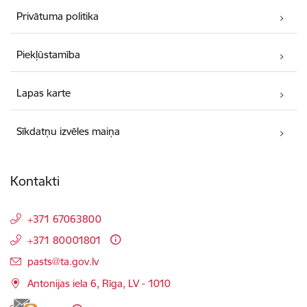
Privātuma politika
Piekļūstamība
Lapas karte
Sīkdatņu izvēles maiņa
Kontakti
+371 67063800
+371 80001801
E-pasts:
pasts@ta.gov.lv
Antonijas iela 6, Rīga, LV - 1010