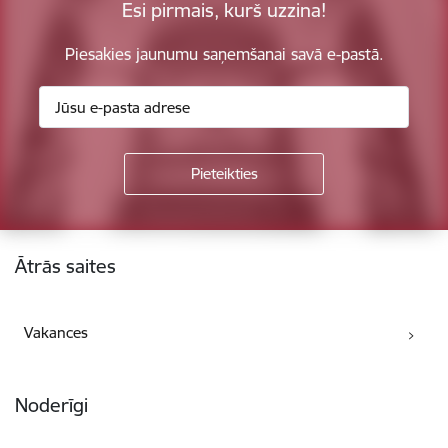
Esi pirmais, kurš uzzina!
Piesakies jaunumu saņemšanai savā e-pastā.
Kājene
Ātrās saites
Vakances
Noderīgi