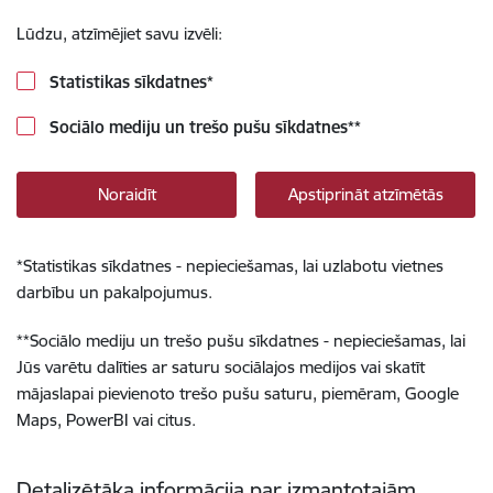
Lūdzu, atzīmējiet savu izvēli:
Statistikas sīkdatnes
*
Sociālo mediju un trešo pušu sīkdatnes
**
Noraidīt
Apstiprināt atzīmētās
*
Statistikas sīkdatnes - nepieciešamas, lai uzlabotu vietnes
darbību un pakalpojumus.
**
Sociālo mediju un trešo pušu sīkdatnes - nepieciešamas, lai
Jūs varētu dalīties ar saturu sociālajos medijos vai skatīt
mājaslapai pievienoto trešo pušu saturu, piemēram, Google
Maps, PowerBI vai citus.
Detalizētāka informācija par izmantotajām