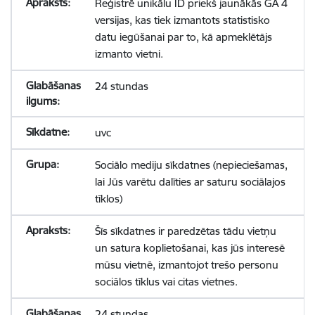
Reģistrē unikālu ID priekš jaunākās GA 4
versijas, kas tiek izmantots statistisko
datu iegūšanai par to, kā apmeklētājs
izmanto vietni.
24 stundas
uvc
Sociālo mediju sīkdatnes (nepieciešamas,
lai Jūs varētu dalīties ar saturu sociālajos
tīklos)
Šīs sīkdatnes ir paredzētas tādu vietņu
un satura koplietošanai, kas jūs interesē
mūsu vietnē, izmantojot trešo personu
sociālos tīklus vai citas vietnes.
24 stundas