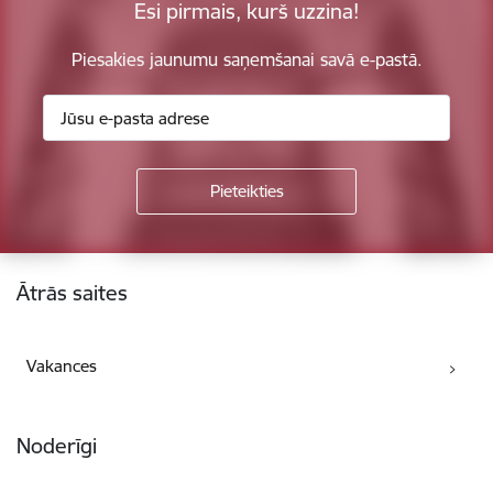
Esi pirmais, kurš uzzina!
Piesakies jaunumu saņemšanai savā e-pastā.
Kājene
Ātrās saites
Vakances
Noderīgi