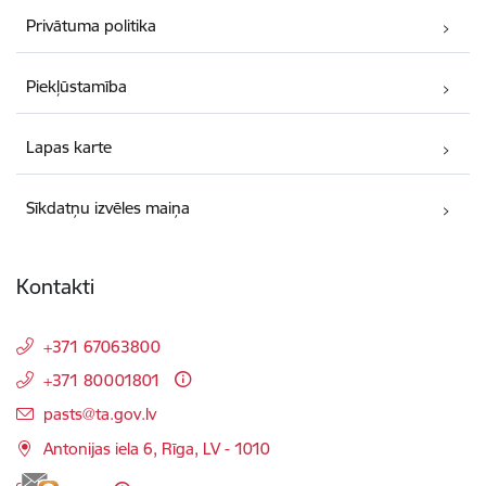
Privātuma politika
Piekļūstamība
Lapas karte
Sīkdatņu izvēles maiņa
Kontakti
+371 67063800
+371 80001801
E-pasts:
pasts@ta.gov.lv
Antonijas iela 6, Rīga, LV - 1010