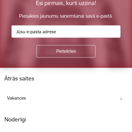
Esi pirmais, kurš uzzina!
Piesakies jaunumu saņemšanai savā e-pastā.
Kājene
Ātrās saites
Vakances
Noderīgi