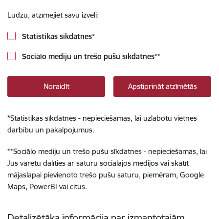
Lūdzu, atzīmējiet savu izvēli:
Statistikas sīkdatnes
*
Sociālo mediju un trešo pušu sīkdatnes
**
Noraidīt
Apstiprināt atzīmētās
*
Statistikas sīkdatnes - nepieciešamas, lai uzlabotu vietnes
darbību un pakalpojumus.
**
Sociālo mediju un trešo pušu sīkdatnes - nepieciešamas, lai
Jūs varētu dalīties ar saturu sociālajos medijos vai skatīt
mājaslapai pievienoto trešo pušu saturu, piemēram, Google
Maps, PowerBI vai citus.
Detalizētāka informācija par izmantotajām