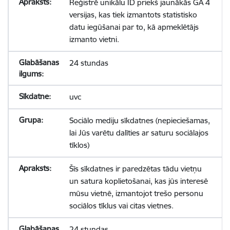
Reģistrē unikālu ID priekš jaunākās GA 4
versijas, kas tiek izmantots statistisko
datu iegūšanai par to, kā apmeklētājs
izmanto vietni.
24 stundas
uvc
Sociālo mediju sīkdatnes (nepieciešamas,
lai Jūs varētu dalīties ar saturu sociālajos
tīklos)
Šīs sīkdatnes ir paredzētas tādu vietņu
un satura koplietošanai, kas jūs interesē
mūsu vietnē, izmantojot trešo personu
sociālos tīklus vai citas vietnes.
24 stundas