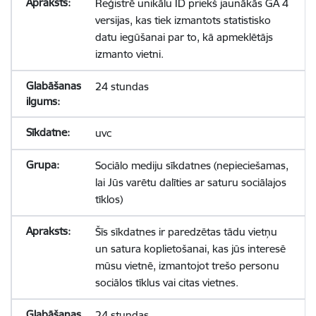
Reģistrē unikālu ID priekš jaunākās GA 4
versijas, kas tiek izmantots statistisko
datu iegūšanai par to, kā apmeklētājs
izmanto vietni.
24 stundas
uvc
Sociālo mediju sīkdatnes (nepieciešamas,
lai Jūs varētu dalīties ar saturu sociālajos
tīklos)
Šīs sīkdatnes ir paredzētas tādu vietņu
un satura koplietošanai, kas jūs interesē
mūsu vietnē, izmantojot trešo personu
sociālos tīklus vai citas vietnes.
24 stundas