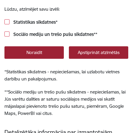
Lūdzu, atzīmējiet savu izvēli:
Statistikas sīkdatnes
*
Sociālo mediju un trešo pušu sīkdatnes
**
Noraidīt
Apstiprināt atzīmētās
*
Statistikas sīkdatnes - nepieciešamas, lai uzlabotu vietnes
darbību un pakalpojumus.
**
Sociālo mediju un trešo pušu sīkdatnes - nepieciešamas, lai
Jūs varētu dalīties ar saturu sociālajos medijos vai skatīt
mājaslapai pievienoto trešo pušu saturu, piemēram, Google
Maps, PowerBI vai citus.
Detalizētāka informācija par izmantotajām