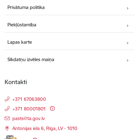
Privātuma politika
Piekļūstamība
Lapas karte
Sīkdatņu izvēles maiņa
Kontakti
+371 67063800
+371 80001801
E-pasts:
pasts@ta.gov.lv
Antonijas iela 6, Rīga, LV - 1010