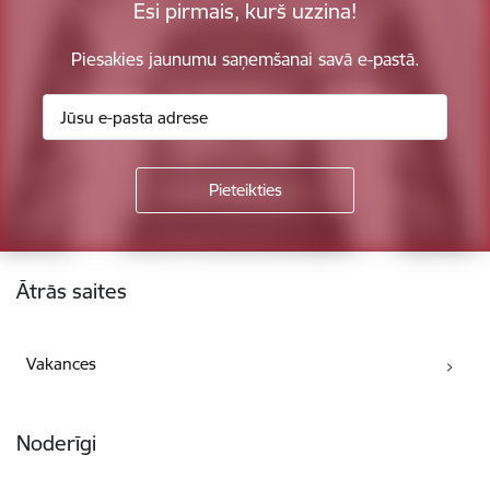
Esi pirmais, kurš uzzina!
Piesakies jaunumu saņemšanai savā e-pastā.
Kājene
Ātrās saites
Vakances
Noderīgi