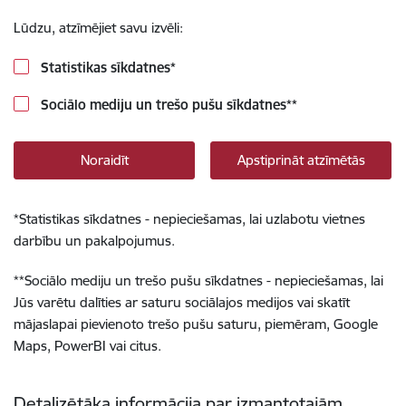
Lūdzu, atzīmējiet savu izvēli:
Statistikas sīkdatnes
*
Sociālo mediju un trešo pušu sīkdatnes
**
Noraidīt
Apstiprināt atzīmētās
*
Statistikas sīkdatnes - nepieciešamas, lai uzlabotu vietnes
darbību un pakalpojumus.
**
Sociālo mediju un trešo pušu sīkdatnes - nepieciešamas, lai
Jūs varētu dalīties ar saturu sociālajos medijos vai skatīt
mājaslapai pievienoto trešo pušu saturu, piemēram, Google
Maps, PowerBI vai citus.
Detalizētāka informācija par izmantotajām