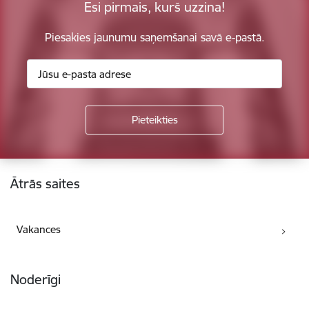
Esi pirmais, kurš uzzina!
Piesakies jaunumu saņemšanai savā e-pastā.
Kājene
Ātrās saites
Vakances
Noderīgi