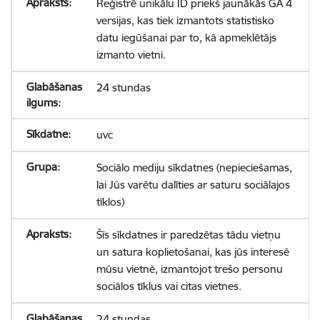
Reģistrē unikālu ID priekš jaunākās GA 4
versijas, kas tiek izmantots statistisko
datu iegūšanai par to, kā apmeklētājs
izmanto vietni.
24 stundas
uvc
Sociālo mediju sīkdatnes (nepieciešamas,
lai Jūs varētu dalīties ar saturu sociālajos
tīklos)
Šīs sīkdatnes ir paredzētas tādu vietņu
un satura koplietošanai, kas jūs interesē
mūsu vietnē, izmantojot trešo personu
sociālos tīklus vai citas vietnes.
24 stundas