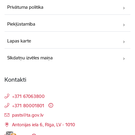
Privātuma politika
Piekļūstamība
Lapas karte
Sīkdatņu izvēles maiņa
Kontakti
+371 67063800
+371 80001801
E-pasts:
pasts@ta.gov.lv
Antonijas iela 6, Rīga, LV - 1010