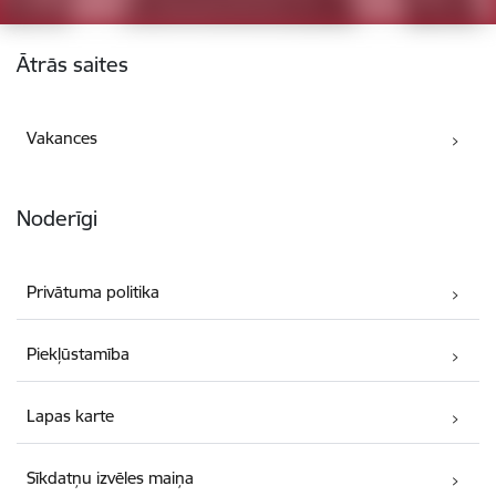
Kājene
Ātrās saites
Vakances
Noderīgi
Privātuma politika
Piekļūstamība
Lapas karte
Sīkdatņu izvēles maiņa