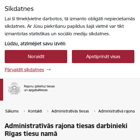
Pāriet uz lapas saturu
Sīkdatnes
Spied
lai meklētu
Enter
Lai šī tīmekļvietne darbotos, tā izmanto obligāti nepieciešamās
sīkdatnes. Ar Jūsu piekrišanu papildus šajā vietnē var tikt
izmantotas statistikas un sociālo mediju sīkdatnes.
Lūdzu, atzīmējiet savu izvēli:
Noraidīt
Apstiprināt visas
Pārvaldīt sīkdatnes
Sākums
Kontakti
Administratīvās tiesas
Administratīvā rajona ti
Administratīvās rajona tiesas darbinieki
Rīgas tiesu namā