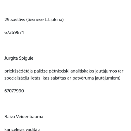
29.sastāvs (tiesnese L.Lipkina)
67359871
Jurgita Spigule
priekšsēdētāja palīdze pētnieciski analītiskajos jautājumos (ar
specializāciju lietās, kas saistītas ar patvēruma jautājumiem)
67077990
Raiva Veidenbauma
kancelejas vadītāja