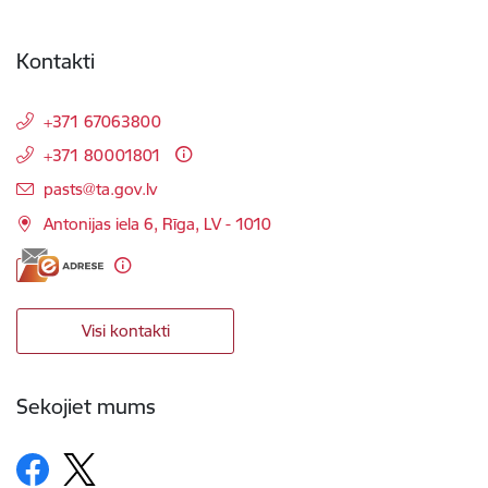
Kontakti
+371 67063800
+371 80001801
E-pasts:
pasts@ta.gov.lv
Antonijas iela 6, Rīga, LV - 1010
Visi kontakti
Sekojiet mums