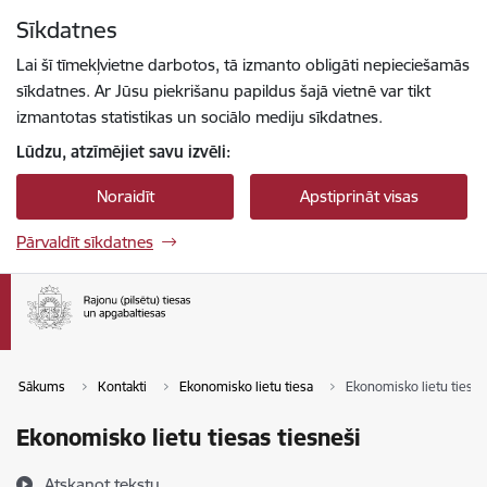
Pāriet uz lapas saturu
Sīkdatnes
Spied
lai meklētu
Enter
Lai šī tīmekļvietne darbotos, tā izmanto obligāti nepieciešamās
sīkdatnes. Ar Jūsu piekrišanu papildus šajā vietnē var tikt
izmantotas statistikas un sociālo mediju sīkdatnes.
Lūdzu, atzīmējiet savu izvēli:
Noraidīt
Apstiprināt visas
Pārvaldīt sīkdatnes
Sākums
Kontakti
Ekonomisko lietu tiesa
Ekonomisko lietu tiesas
Ekonomisko lietu tiesas tiesneši
Atskaņot tekstu