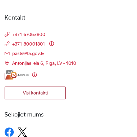
Kontakti
+371 67063800
+371 80001801
E-pasts:
pasts@ta.gov.lv
Antonijas iela 6, Rīga, LV - 1010
Visi kontakti
Sekojiet mums