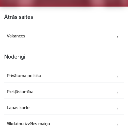
Kājene
Ātrās saites
Vakances
Noderīgi
Privātuma politika
Piekļūstamība
Lapas karte
Sīkdatņu izvēles maiņa