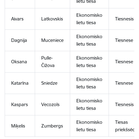
lietu tiesa
Ekonomisko
Aivars
Latkovskis
Tiesnesis
lietu tiesa
Ekonomisko
Dagnija
Muceniece
Tiesnese
lietu tiesa
Pulle-
Ekonomisko
Oksana
Tiesnese
Čižova
lietu tiesa
Ekonomisko
Katarīna
Sniedze
Tiesnese
lietu tiesa
Ekonomisko
Kaspars
Vecozols
Tiesnesis
lietu tiesa
Ekonomisko
Tiesas
Miķelis
Zumbergs
lietu tiesa
priekšsēdēt