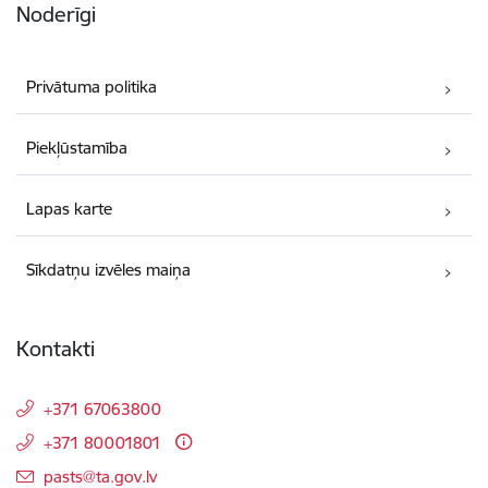
Noderīgi
Privātuma politika
Piekļūstamība
Lapas karte
Sīkdatņu izvēles maiņa
Kontakti
+371 67063800
+371 80001801
E-pasts:
pasts@ta.gov.lv