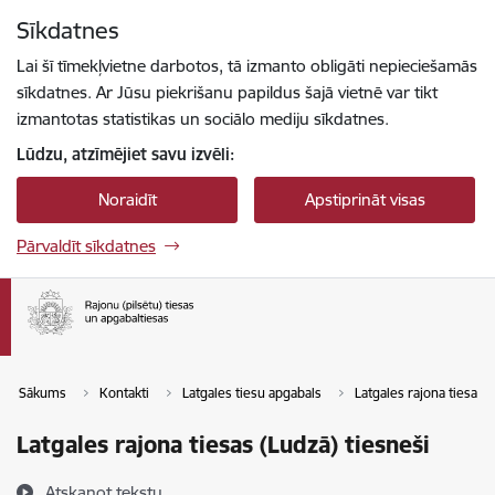
Pāriet uz lapas saturu
Sīkdatnes
Spied
lai meklētu
Enter
Lai šī tīmekļvietne darbotos, tā izmanto obligāti nepieciešamās
sīkdatnes. Ar Jūsu piekrišanu papildus šajā vietnē var tikt
izmantotas statistikas un sociālo mediju sīkdatnes.
Lūdzu, atzīmējiet savu izvēli:
Noraidīt
Apstiprināt visas
Pārvaldīt sīkdatnes
Sākums
Kontakti
Latgales tiesu apgabals
Latgales rajona tiesa L
Latgales rajona tiesas (Ludzā) tiesneši
Atskaņot tekstu