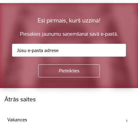
Esi pirmais, kurš uzzina!
Piesakies jaunumu saņemšanai savā e-pastā.
Kājene
Ātrās saites
Vakances