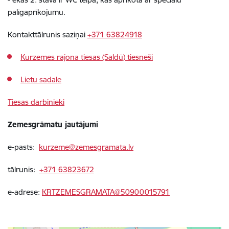
palīgaprīkojumu.
Kontakttālrunis saziņai
+371 63824918
Kurzemes rajona tiesas (Saldū) tiesneši
Lietu sadale
Tiesas darbinieki
Zemesgrāmatu jautājumi
e-pasts:
kurzeme@zemesgramata.lv
tālrunis:
+371 63823672
e-adrese:
KRTZEMESGRAMATA@50900015791