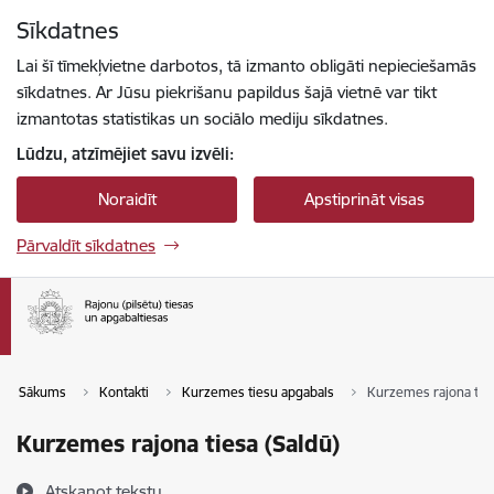
Pāriet uz lapas saturu
Sīkdatnes
Spied
lai meklētu
Enter
Lai šī tīmekļvietne darbotos, tā izmanto obligāti nepieciešamās
sīkdatnes. Ar Jūsu piekrišanu papildus šajā vietnē var tikt
izmantotas statistikas un sociālo mediju sīkdatnes.
Lūdzu, atzīmējiet savu izvēli:
Noraidīt
Apstiprināt visas
Pārvaldīt sīkdatnes
Sākums
Kontakti
Kurzemes tiesu apgabals
Kurzemes rajona ties
Kurzemes rajona tiesa (Saldū)
Atskaņot tekstu