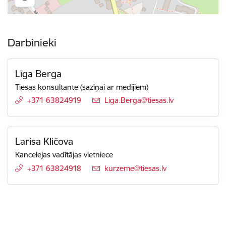
Darbinieki
Līga Berga
Tiesas konsultante (saziņai ar medijiem)
+371 63824919
E-pasts:
Liga.Berga@tiesas.lv
Larisa Kličova
Kancelejas vadītājas vietniece
+371 63824918
E-pasts:
kurzeme@tiesas.lv