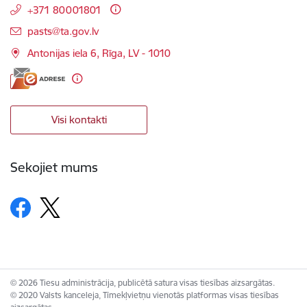
+371 80001801
E-pasts:
pasts@ta.gov.lv
Antonijas iela 6, Rīga, LV - 1010
Visi kontakti
Sekojiet mums
© 2026 Tiesu administrācija, publicētā satura visas tiesības aizsargātas.
© 2020 Valsts kanceleja, Tīmekļvietņu vienotās platformas visas tiesības