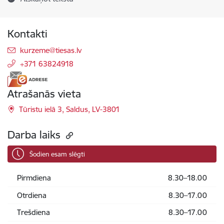
Kontakti
E-pasts:
kurzeme@tiesas.lv
+371 63824918
Atrašanās vieta
Tūristu ielā 3, Saldus, LV-3801
Darba laiks
Šodien esam slēgti
Pirmdiena
8.30–18.00
Otrdiena
8.30–17.00
Trešdiena
8.30–17.00