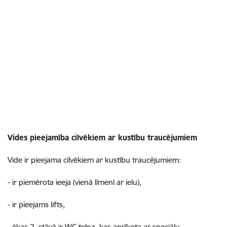
Vides pieejamība cilvēkiem ar kustību traucējumiem
Vide ir pieejama cilvēkiem ar kustību traucējumiem:
- ir piemērota ieeja (vienā līmenī ar ielu),
- ir pieejams lifts,
- ēkas 2. stāvā ir WC telpa, kas aprīkota ar speciālu