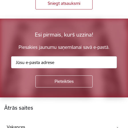
Sniegt atsauksmi
Esi pirmais, kurš uzzina!
Piesakies jaunumu saņemšanai savā e-pastā.
Kājene
Ātrās saites
Vakances