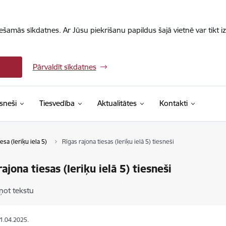
iešamās sīkdatnes. Ar Jūsu piekrišanu papildus šajā vietnē var tikt i
Pārvaldīt sīkdatnes
sneši
Tiesvedība
Aktualitātes
Kontakti
esa (Ieriķu iela 5)
Rīgas rajona tiesas (Ieriķu ielā 5) tiesneši
ajona tiesas (Ieriķu ielā 5) tiesneši
ņot tekstu
01.04.2025.