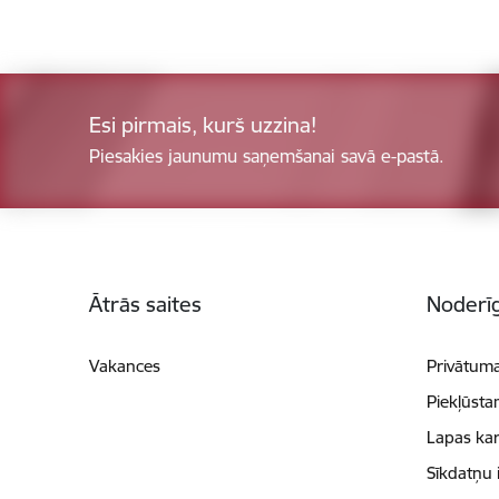
Esi pirmais, kurš uzzina!
Piesakies jaunumu saņemšanai savā e-pastā.
Kājene
Ātrās saites
Noderīg
Vakances
Privātuma
Piekļūsta
Lapas kar
Sīkdatņu 