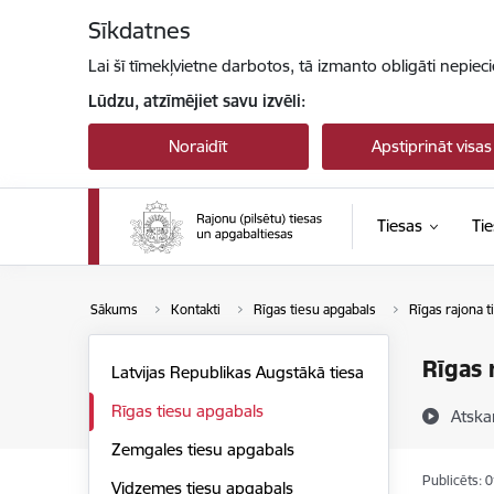
Pāriet uz lapas saturu
Sīkdatnes
Lai šī tīmekļvietne darbotos, tā izmanto obligāti nepiec
Lūdzu, atzīmējiet savu izvēli:
Noraidīt
Apstiprināt visas
Tiesas
Tie
Sākums
Kontakti
Rīgas tiesu apgabals
Rīgas rajona ti
Rīgas r
Latvijas Republikas Augstākā tiesa
Rīgas tiesu apgabals
Atska
Zemgales tiesu apgabals
Publicēts: 
Vidzemes tiesu apgabals