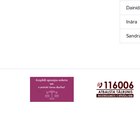
Dainid
Ināra
Sandr