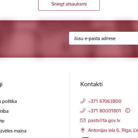
Sniegt atsauksmi
i
Kontakti
 politika
+371 67063800
+371 80001801
mība
E-pasts:
pasts@ta.gov.lv
te
Antonijas iela 6, Rīga, L
izvēles maiņa