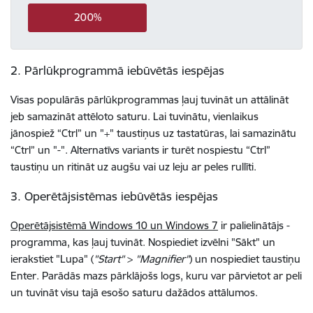
200%
2. Pārlūkprogrammā iebūvētās iespējas
Visas populārās pārlūkprogrammas ļauj tuvināt un attālināt
jeb samazināt attēloto saturu. Lai tuvinātu, vienlaikus
jānospiež “Ctrl” un "+" taustiņus uz tastatūras, lai samazinātu
“Ctrl” un "-". Alternatīvs variants ir turēt nospiestu “Ctrl”
taustiņu un ritināt uz augšu vai uz leju ar peles rullīti.
3. Operētājsistēmas iebūvētās iespējas
Operētājsistēmā Windows 10 un Windows 7
ir palielinātājs -
programma, kas ļauj tuvināt. Nospiediet izvēlni "Sākt" un
ierakstiet "Lupa" (
"Start"
>
"Magnifier"
) un nospiediet taustiņu
Enter. Parādās mazs pārklājošs logs, kuru var pārvietot ar peli
un tuvināt visu tajā esošo saturu dažādos attālumos.