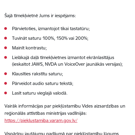
Šajā tīmekļvietnē Jums ir iespējams:
Pārvietoties, izmantojot tikai tastatūru;
Tuvināt saturu 100%, 150% vai 200%;
Mainīt kontrastu;
Lielākajā daļā tīmekļvietnes izmantot ekrānlasītājus
(ieskaitot JAWS, NVDA un VoiceOver jaunākās versijas);
Klausīties rakstītu saturu;
Pārveidot audio saturu tekstā;
Lasīt saturu vieglajā valodā.
Vairāk informācijas par piekļūstamību Vides aizsardzības un
reģionālās attīstības ministrijas vadlīnijās:
https://pieklustamiba.varam.gov.lv/
Vispārīgu jautājumu gadījumā par piekļūstamību lūgums