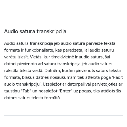
Audio satura transkripcija
Audio satura transkripcija jeb audio satura pārveide teksta
formātā ir funkcionalitāte, kas paredzēta, lai audio saturu
varētu izlasīt. Vietās, kur tīmekļvietnē ir audio saturs, šai
datnei pievienota arī satura transkripcija jeb audio saturs
rakstīta teksta veidā. Datnēm, kurām pievienots saturs teksta
formātā, blakus datnes nosaukumam tiek attēlota poga ‘Radīt
audio transkripciju’. Uzspiežot ar datorpeli vai pārvietojoties ar
taustiņu “Tab” un nospiežot “Enter” uz pogas, tiks attēlots šīs
datnes saturs teksta formātā.