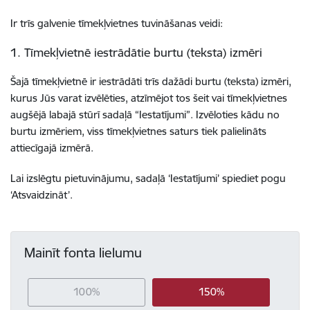
Ir trīs galvenie tīmekļvietnes tuvināšanas veidi:
1. Tīmekļvietnē iestrādātie burtu (teksta) izmēri
Šajā tīmekļvietnē ir iestrādāti trīs dažādi burtu (teksta) izmēri,
kurus Jūs varat izvēlēties, atzīmējot tos šeit vai tīmekļvietnes
augšējā labajā stūrī sadaļā “Iestatījumi”. Izvēloties kādu no
burtu izmēriem, viss tīmekļvietnes saturs tiek palielināts
attiecīgajā izmērā.
Lai izslēgtu pietuvinājumu, sadaļā ‘Iestatījumi’ spiediet pogu
‘Atsvaidzināt’.
Mainīt fonta lielumu
100%
150%