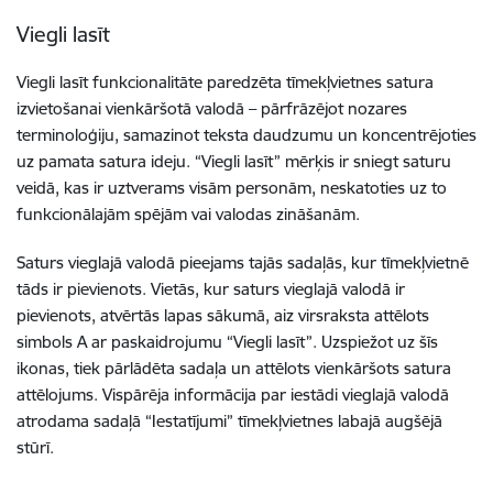
Viegli lasīt
Viegli lasīt funkcionalitāte paredzēta tīmekļvietnes satura
izvietošanai vienkāršotā valodā – pārfrāzējot nozares
terminoloģiju, samazinot teksta daudzumu un koncentrējoties
uz pamata satura ideju. “Viegli lasīt” mērķis ir sniegt saturu
veidā, kas ir uztverams visām personām, neskatoties uz to
funkcionālajām spējām vai valodas zināšanām.
Saturs vieglajā valodā pieejams tajās sadaļās, kur tīmekļvietnē
tāds ir pievienots. Vietās, kur saturs vieglajā valodā ir
pievienots, atvērtās lapas sākumā, aiz virsraksta attēlots
simbols A ar paskaidrojumu “Viegli lasīt”. Uzspiežot uz šīs
ikonas, tiek pārlādēta sadaļa un attēlots vienkāršots satura
attēlojums. Vispārēja informācija par iestādi vieglajā valodā
atrodama sadaļā “Iestatījumi” tīmekļvietnes labajā augšējā
stūrī.