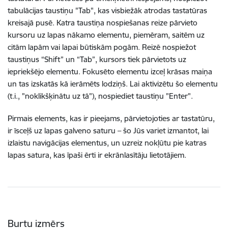
tabulācijas taustiņu "Tab", kas visbiežāk atrodas tastatūras
kreisajā pusē. Katra taustiņa nospiešanas reize pārvieto
kursoru uz lapas nākamo elementu, piemēram, saitēm uz
citām lapām vai lapai būtiskām pogām. Reizē nospiežot
taustiņus “Shift” un “Tab”, kursors tiek pārvietots uz
iepriekšējo elementu. Fokusēto elementu izceļ krāsas maiņa
un tas izskatās kā ierāmēts lodziņš. Lai aktivizētu šo elementu
(t.i., "noklikšķinātu uz tā"), nospiediet taustiņu "Enter".
Pirmais elements, kas ir pieejams, pārvietojoties ar tastatūru,
ir īsceļš uz lapas galveno saturu – šo Jūs variet izmantot, lai
izlaistu navigācijas elementus, un uzreiz nokļūtu pie katras
lapas satura, kas īpaši ērti ir ekrānlasītāju lietotājiem.
Burtu izmērs