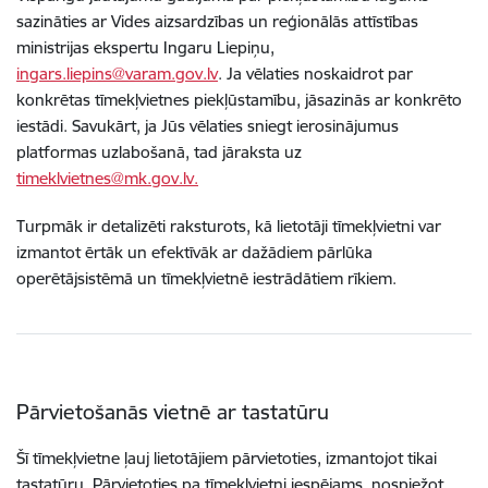
sazināties ar Vides aizsardzības un reģionālās attīstības
ministrijas ekspertu Ingaru Liepiņu,
ingars.liepins@varam.gov.lv
. Ja vēlaties noskaidrot par
konkrētas tīmekļvietnes piekļūstamību, jāsazinās ar konkrēto
iestādi. Savukārt, ja Jūs vēlaties sniegt ierosinājumus
platformas uzlabošanā, tad jāraksta uz
timeklvietnes@mk.gov.lv.
Turpmāk ir detalizēti raksturots, kā lietotāji tīmekļvietni var
izmantot ērtāk un efektīvāk ar dažādiem pārlūka
operētājsistēmā un tīmekļvietnē iestrādātiem rīkiem.
Pārvietošanās vietnē ar tastatūru
Šī tīmekļvietne ļauj lietotājiem pārvietoties, izmantojot tikai
tastatūru. Pārvietoties pa tīmekļvietni iespējams, nospiežot