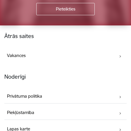
Kājene
Ātrās saites
Vakances
Noderīgi
Privātuma politika
Piekļūstamība
Lapas karte