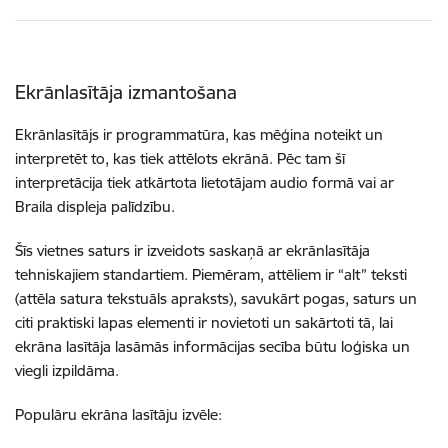
Ekrānlasītāja izmantošana
Ekrānlasītājs ir programmatūra, kas mēģina noteikt un
interpretēt to, kas tiek attēlots ekrānā. Pēc tam šī
interpretācija tiek atkārtota lietotājam audio formā vai ar
Braila displeja palīdzību.
Šīs vietnes saturs ir izveidots saskaņā ar ekrānlasītāja
tehniskajiem standartiem. Piemēram, attēliem ir “alt” teksti
(attēla satura tekstuāls apraksts), savukārt pogas, saturs un
citi praktiski lapas elementi ir novietoti un sakārtoti tā, lai
ekrāna lasītāja lasāmās informācijas secība būtu loģiska un
viegli izpildāma.
Populāru ekrāna lasītāju izvēle: