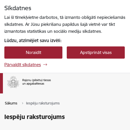
Pāriet uz lapas saturu
Sīkdatnes
Spied
lai meklētu
Enter
Lai šī tīmekļvietne darbotos, tā izmanto obligāti nepieciešamās
sīkdatnes. Ar Jūsu piekrišanu papildus šajā vietnē var tikt
izmantotas statistikas un sociālo mediju sīkdatnes.
Lūdzu, atzīmējiet savu izvēli:
Noraidīt
Apstiprināt visas
Pārvaldīt sīkdatnes
Sākums
Iespēju raksturojums
Iespēju raksturojums