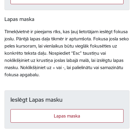
Lapas maska
Tīmekļvietnē ir pieejams rīks, kas ļauj lietotājam ieslēgt fokusa
joslu. Pārējā lapas daļa tikmēr ir aptumšota. Fokusa josla seko
peles kursoram, lai vienlaikus būtu vieglāk fokusēties uz
konkrēto teksta daļu. Nospiediet “Esc” taustiņu vai
noklikšķiniet uz krustiņa joslas labajā malā, lai izslēgtu lapas
masku. Noklikšķiniet uz + vai -, lai palielinātu vai samazinātu
fokusa apgabalu.
Ieslēgt Lapas masku
Lapas maska