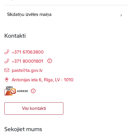
Sīkdatņu izvēles maiņa
Kontakti
+371 67063800
+371 80001801
E-pasts:
pasts@ta.gov.lv
Antonijas iela 6, Rīga, LV - 1010
Visi kontakti
Sekojiet mums