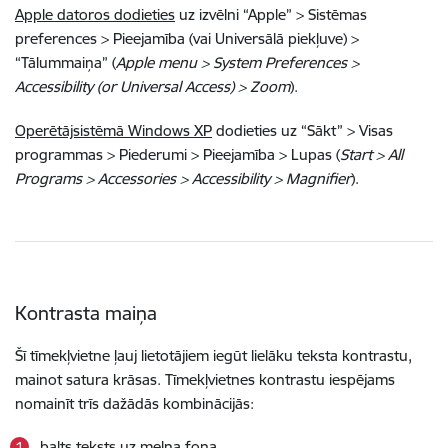
Apple datoros dodieties
uz izvēlni “Apple” > Sistēmas
preferences > Pieejamība (vai Universālā piekļuve) >
“Tālummaiņa” (
Apple menu > System Preferences >
Accessibility (or Universal Access) > Zoom
).
Operētājsistēmā Windows XP
dodieties uz “Sākt” > Visas
programmas > Piederumi > Pieejamība > Lupas (
Start > All
Programs > Accessories > Accessibility > Magnifier
).
Kontrasta maiņa
Šī tīmekļvietne ļauj lietotājiem iegūt lielāku teksta kontrastu,
mainot satura krāsas. Tīmekļvietnes kontrastu iespējams
nomainīt trīs dažādās kombinācijās:
balts teksts uz melna fona,