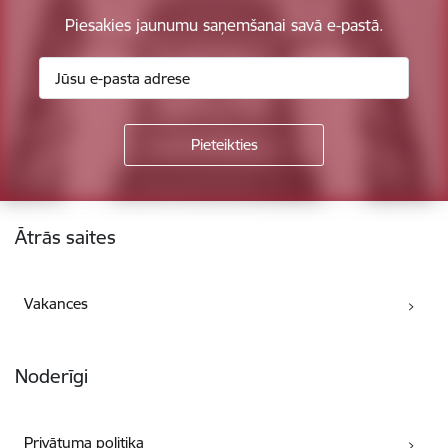
Piesakies jaunumu saņemšanai savā e-pastā.
Kājene
Ātrās saites
Vakances
Noderīgi
Privātuma politika