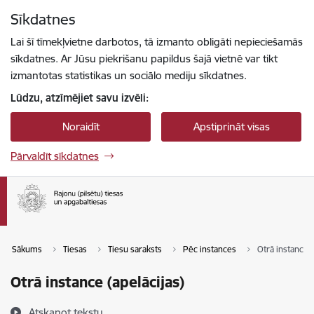
Pāriet uz lapas saturu
Sīkdatnes
Spied
lai meklētu
Enter
Lai šī tīmekļvietne darbotos, tā izmanto obligāti nepieciešamās
sīkdatnes. Ar Jūsu piekrišanu papildus šajā vietnē var tikt
izmantotas statistikas un sociālo mediju sīkdatnes.
Lūdzu, atzīmējiet savu izvēli:
Noraidīt
Apstiprināt visas
Pārvaldīt sīkdatnes
Sākums
Tiesas
Tiesu saraksts
Pēc instances
Otrā instance (
Otrā instance (apelācijas)
Atskaņot tekstu