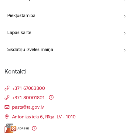
Piekļūstamība
Lapas karte
Sīkdatņu izvēles maiņa
Kontakti
+371 67063800
+371 80001801
E-pasts:
pasts@ta.gov.lv
Antonijas iela 6, Rīga, LV - 1010