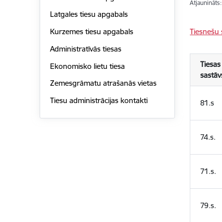
Atjaunināts
Latgales tiesu apgabals
Tiesnešu 
Kurzemes tiesu apgabals
Administratīvās tiesas
Tiesas
Ekonomisko lietu tiesa
sastāv
Zemesgrāmatu atrašanās vietas
Tiesu administrācijas kontakti
81.s
74.s.
71.s.
79.s.