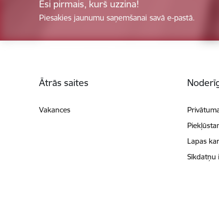
Esi pirmais, kurš uzzina!
Piesakies jaunumu saņemšanai savā e-pastā.
Kājene
Ātrās saites
Noderīg
Vakances
Privātuma
Piekļūsta
Lapas kar
Sīkdatņu 