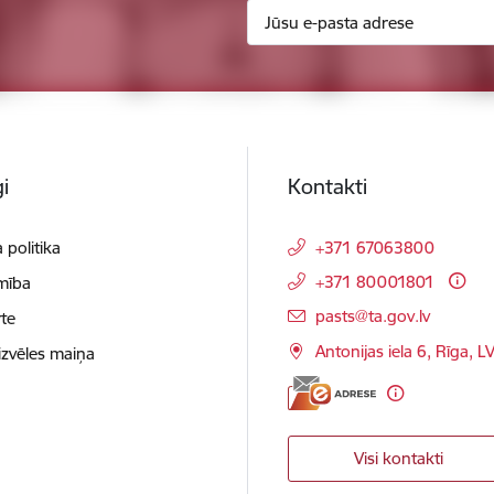
i
Kontakti
 politika
+371 67063800
+371 80001801
mība
E-pasts:
pasts@ta.gov.lv
te
Antonijas iela 6, Rīga, L
izvēles maiņa
Visi kontakti