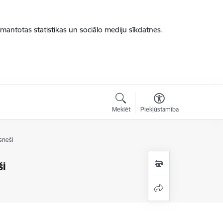
zmantotas statistikas un sociālo mediju sīkdatnes.
Meklēt
Piekļūstamība
esneši
ši