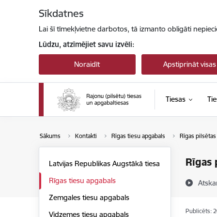
Pāriet uz lapas saturu
Sīkdatnes
Lai šī tīmekļvietne darbotos, tā izmanto obligāti nepiec
Lūdzu, atzīmējiet savu izvēli:
Noraidīt
Apstiprināt visas
Tiesas
Tie
Sākums
Kontakti
Rīgas tiesu apgabals
Rīgas pilsētas 
Rīgas p
Latvijas Republikas Augstākā tiesa
Rīgas tiesu apgabals
Atska
Zemgales tiesu apgabals
Publicēts: 
Vidzemes tiesu apgabals