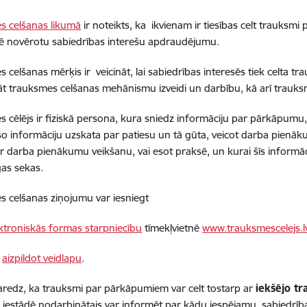
s celšanas likumā
ir noteikts, ka ikvienam ir tiesības celt trauksmi 
ē novērotu sabiedrības interešu apdraudējumu.
 celšanas mērķis ir veicināt, lai sabiedrības interesēs tiek celta
t trauksmes celšanas mehānismu izveidi un darbību, kā arī trauksm
 cēlējs ir fiziskā persona, kura sniedz informāciju par pārkāpumu, 
o informāciju uzskata par patiesu un tā gūta, veicot darba pienākum
 ar darba pienākumu veikšanu, vai esot praksē, un kurai šīs informāc
gas sekas.
 celšanas ziņojumu var iesniegt
ktroniskās formas starpniecību
tīmekļvietnē
www.trauksmescelejs.l
ī
aizpildot veidlapu
.
redz, ka trauksmi par pārkāpumiem var celt tostarp ar
iekšējo t
s iestādē nodarbinātais var informēt par kādu iespējamu, sabiedrīb