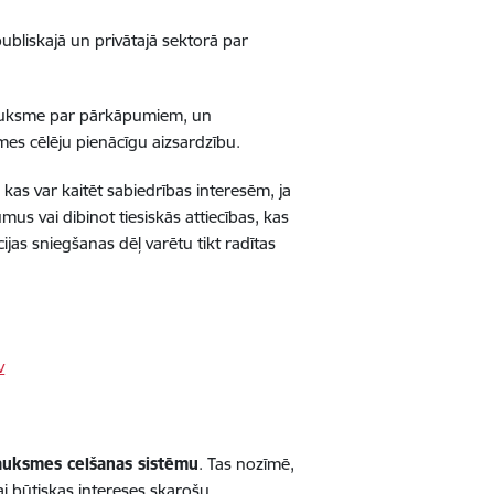
publiskajā un privātajā sektorā par
 trauksme par pārkāpumiem, un
es cēlēju pienācīgu aizsardzību.
kas var kaitēt sabiedrības interesēm, ja
us vai dibinot tiesiskās attiecības, kas
ijas sniegšanas dēļ varētu tikt radītas
v
rauksmes celšanas sistēmu
. Tas nozīmē,
ai būtiskas intereses skarošu