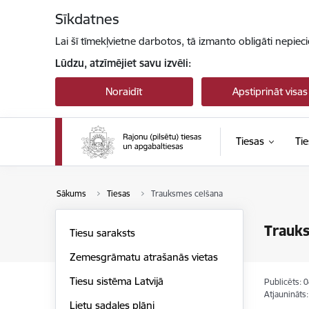
Pāriet uz lapas saturu
Sīkdatnes
Lai šī tīmekļvietne darbotos, tā izmanto obligāti nepiec
Lūdzu, atzīmējiet savu izvēli:
Noraidīt
Apstiprināt visas
Tiesas
Tie
Sākums
Tiesas
Trauksmes celšana
Trauk
Tiesu saraksts
Zemesgrāmatu atrašanās vietas
Tiesu sistēma Latvijā
Publicēts: 
Atjaunināts
Lietu sadales plāni