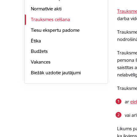
Normatīvie akti
Trauksme
darba vid
Trauksmes celšana
Tiesu ekspertu padome
Trauksmes
nodrošinā
Ētika
Budžets
Trauksmes
persona š
Vakances
saistītas
Biežāk uzdotie jautājumi
nelabvēlī
Trauksmes
ar
ele
vai ar
Likums pa
ka ikvien