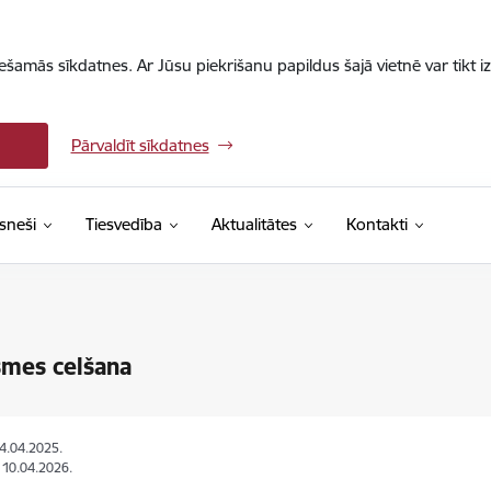
iešamās sīkdatnes. Ar Jūsu piekrišanu papildus šajā vietnē var tikt i
Pārvaldīt sīkdatnes
sneši
Tiesvedība
Aktualitātes
Kontakti
smes celšana
04.04.2025.
: 10.04.2026.