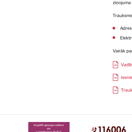
ziņojuma 
Trauksmes
Adrese
Elekt
Vairāk pa
Lejupielā
Vadlī
Lejupielā
Iesni
Lejupielā
Trauk