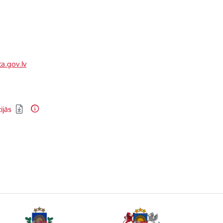
a.gov.lv
ijās