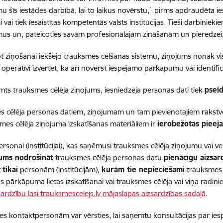
 šīs iestādes darbībā, lai to laikus novērstu,` pirms apdraudēta ies
vai tiek iesaistītas kompetentās valsts institūcijas. Tieši darbiniek
s un, pateicoties savām profesionālajām zināšanām un pieredzei,
t ziņošanai iekšējo trauksmes celšanas sistēmu, ziņojums nonāk v
 operatīvi izvērtēt, kā arī novērst iespējamo pārkāpumu vai identif
ts trauksmes cēlēja ziņojums, iesniedzēja personas dati tiek
psei
 cēlēja personas datiem, ziņojumam un tam pievienotajiem rakstvei
smes cēlēja ziņojuma izskatīšanas materiāliem ir
ierobežotas pieeja
personai (institūcijai), kas saņēmusi trauksmes cēlēja ziņojumu vai v
ums nodrošināt
trauksmes cēlēja personas datu
pienācīgu aizsar
t
tikai
personām (institūcijām),
kurām tie nepieciešami
trauksmes 
as pārkāpuma lietas izskatīšanai vai trauksmes cēlēja vai viņa radini
zsardzību lasi trauksmescelejs.lv mājaslapas aizsardzības sadaļā
.
des kontaktpersonām var vērsties, lai saņemtu konsultācijas par ies