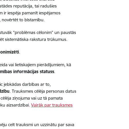
tādes reputācija, tai radušies
iem ir iespēja pamanīt iespējamos
 novērtēt to bīstamību.
istuvāk “problēmas cēlonim” un paustās
icēt sistemātiska rakstura trūkumus.
donimizēti
.
da vai lietiskajiem pierādījumiem, kā
mības informācijas statuss
.
eic jebkādas darbības ar to,
dzību
. Trauksmes cēlēja personas datus
cēlēja ziņojuma vai uz tā pamata
eku aizsardzībai.
Vairāk par trauksmes
pēju celt trauksmi un uzzinātu par sava