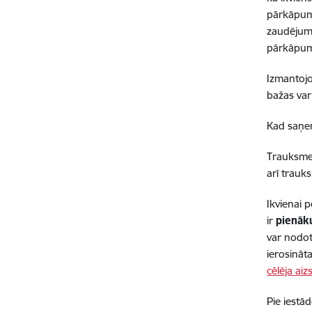
pārkāpumu
zaudējumi 
pārkāpumu
Izmantojo
bažas var
Kad saņem
Trauksmes
arī trauk
Ikvienai 
ir
pienāk
var nodo
ierosināt
cēlēja ai
Pie iestā