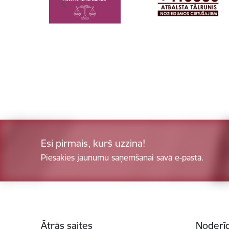
Esi pirmais, kurš uzzina!
Piesakies jaunumu saņemšanai savā e-pastā.
Kājene
Ātrās saites
Noderīg