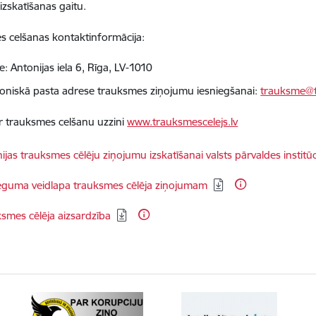
izskatīšanas gaitu.
 celšanas kontaktinformācija:
: Antonijas iela 6, Rīga, LV-1010
roniskā pasta adrese trauksmes ziņojumu iesniegšanai:
trauksme@t
r trauksmes celšanu uzzini
www.trauksmescelejs.lv
dēt:
nijas trauksmes cēlēju ziņojumu izskatīšanai valsts pārvaldes institūc
dēt:
eguma veidlapa trauksmes cēlēja ziņojumam
dēt:
smes cēlēja aizsardzība