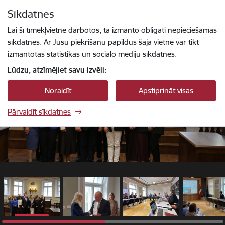
Pāriet uz lapas saturu
Sīkdatnes
1 / 8
Spied
lai meklētu
Enter
Lai šī tīmekļvietne darbotos, tā izmanto obligāti nepieciešamās
sīkdatnes. Ar Jūsu piekrišanu papildus šajā vietnē var tikt
izmantotas statistikas un sociālo mediju sīkdatnes.
Lūdzu, atzīmējiet savu izvēli:
Noraidīt
Apstiprināt visas
Pārvaldīt sīkdatnes