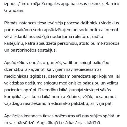
izpaust,” informēja Zemgales apgabaltiesas tiesnesis Ramiro
Grandāns.
Pirmās instances tiesa izvērtēja procesa dalībnieku viedokļus
par nosakāmo sodu apsūdzētajiem un sodu noteica, ņemot
vērā izdarītā noziedzīgā nodarījuma raksturu, radīto
kaitējumu, katra apsūdzētā personību, atbildību mīkstinošos
un pastiprinošos apstākļus.
Apsūdzētie vienojās organizēt, vadīt un sniegt palīdzību
dzemdību laikā, zinot, ka viņiem nav nepieciešamās
medicīniskās izglītības, dzemdībām paredzētā aprīkojuma, lai
vajadzības gadījumā sniegtu medicīnisko palīdzību un veiktu
pacientes aprūpi. Dzemdību laikā jaunajai sievietei sākās
komplikācijas, kuru laikā nomira zīdainis, vēlāk, nesaņemot
vajadzīgo neatliekamo medicīnisko palīdzību, arī viņa pati.
Apelācijas instances tiesas nolēmums vēl nav stājies spēkā un
to var pārsūdzēt Augstākajā tiesā kasācijas kārtībā.