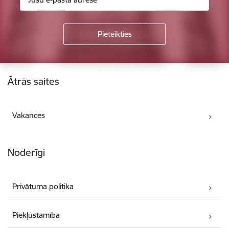
Kājene
Ātrās saites
Vakances
Noderīgi
Privātuma politika
Piekļūstamība