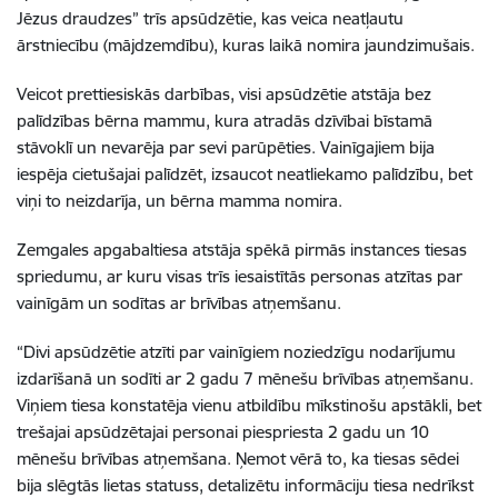
Jēzus draudzes” trīs apsūdzētie, kas veica neatļautu
ārstniecību (mājdzemdību), kuras laikā nomira jaundzimušais.
Veicot prettiesiskās darbības, visi apsūdzētie
atstāja bez
palīdzības bērna mammu, kura atradās dzīvībai bīstamā
stāvoklī un nevarēja par sevi parūpēties. Vainīgajiem bija
iespēja cietušajai palīdzēt, izsaucot neatliekamo palīdzību, bet
viņi to neizdarīja, un bērna
mamma nomira.
Zemgales apgabaltiesa atstāja spēkā pirmās instances tiesas
spriedumu, ar kuru visas trīs iesaistītās personas atzītas par
vainīgām un sodītas ar brīvības atņemšanu.
“Divi apsūdzētie atzīti par vainīgiem noziedzīgu nodarījumu
izdarīšanā un sodīti ar 2 gadu 7 mēnešu brīvības atņemšanu.
Viņiem tiesa konstatēja vienu atbildību mīkstinošu apstākli, bet
trešajai apsūdzētajai personai piespriesta 2 gadu un 10
mēnešu brīvības atņemšana. Ņemot vērā to, ka tiesas sēdei
bija slēgtās lietas statuss, detalizētu informāciju tiesa nedrīkst