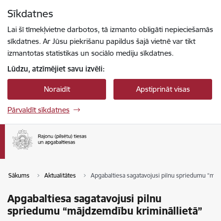
Pāriet uz lapas saturu
Sīkdatnes
Spied
lai meklētu
Enter
Lai šī tīmekļvietne darbotos, tā izmanto obligāti nepieciešamās
sīkdatnes. Ar Jūsu piekrišanu papildus šajā vietnē var tikt
izmantotas statistikas un sociālo mediju sīkdatnes.
Lūdzu, atzīmējiet savu izvēli:
Noraidīt
Apstiprināt visas
Pārvaldīt sīkdatnes
Sākums
Aktualitātes
Apgabaltiesa sagatavojusi pilnu spriedumu “māj
Apgabaltiesa sagatavojusi pilnu
spriedumu “mājdzemdību krimināllietā”