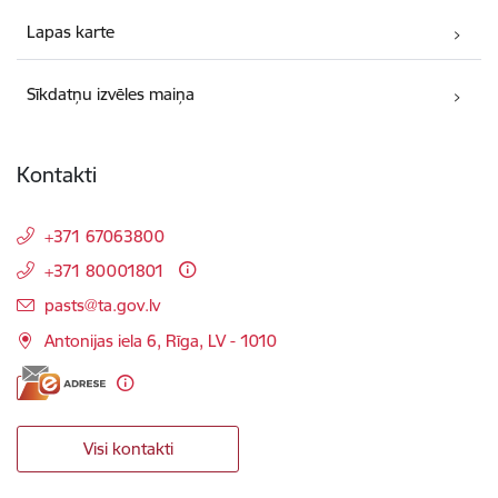
Lapas karte
Sīkdatņu izvēles maiņa
Kontakti
+371 67063800
+371 80001801
E-pasts:
pasts@ta.gov.lv
Antonijas iela 6, Rīga, LV - 1010
Visi kontakti