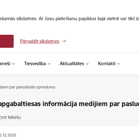
iešamās sīkdatnes. Ar Jūsu piekrišanu papildus šajā vietnē var tikt i
Pārvaldīt sīkdatnes
sneši
Tiesvedība
Aktualitātes
Kontakti
dijiem par pasludināto spriedumu
apgabaltiesas informācija medijiem par pasl
ņot tekstu
15.12.2025.