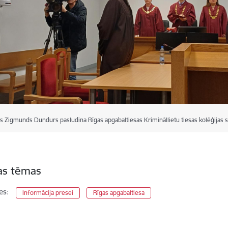
is Zigmunds Dundurs pasludina Rīgas apgabaltiesas Krimināllietu tiesas kolēģijas
tas tēmas
es:
Informācija presei
Rīgas apgabaltiesa