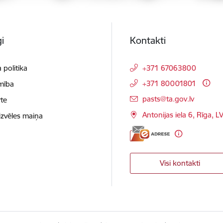
i
Kontakti
 politika
+371 67063800
+371 80001801
mība
E-pasts:
pasts@ta.gov.lv
te
Antonijas iela 6, Rīga, L
izvēles maiņa
Visi kontakti