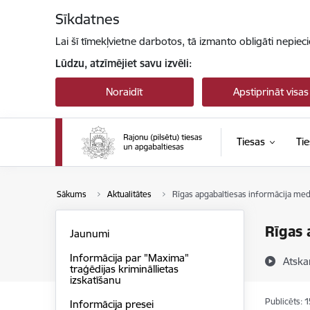
Pāriet uz lapas saturu
Sīkdatnes
Lai šī tīmekļvietne darbotos, tā izmanto obligāti nepiec
Lūdzu, atzīmējiet savu izvēli:
Noraidīt
Apstiprināt visas
Tiesas
Tie
Sākums
Aktualitātes
Rīgas apgabaltiesas informācija me
Rīgas 
Jaunumi
Informācija par "Maxima"
Atska
traģēdijas krimināllietas
izskatīšanu
Publicēts: 
Informācija presei