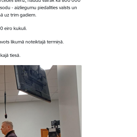
Mercedes Benz, naudu vairāk kā 800 000
sodu - aizliegumu piedalīties valsts un
ā uz trim gadiem.
0 eiro kukuli.
avots likumā noteiktajā termiņā.
kajā tiesā.