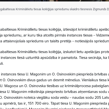
pgabaltiesas Krimināllietu tiesas kolēģijas spriedumu skaidro tiesnesis Zigmunds
baltiesas Krimināllietu tiesas kolēģija, iztiesājot krimināllietu ape
ja spriedumu, ar kuru tika atcelts pirmās instances tiesas – Vidzem
ra attaisnojošais spriedums un taisīts pretējs – notiesājošs spriedu
baltiesas Krimināllietu tiesas kolēģija, izskatot lietu apelācijas pr
s instances tiesā uzturētā apsūdzība ir pamatota. Tiesa secināja, 
li.
s instances tiesa U. Magonim un O. Osinovskim piesprieda brīvība
t O. Osinovskim divus gadus un desmit mēnešus. Vienlaikus tiesa k
 U. Magoņa un O. Osinovska tiesības uz kriminālprocesa pabeigšan
 tiesa U. Magonim mīkstināja piespriesto brīvības atņemšanas sod
O. Osinovskim noteica vieglāku soda veidu – naudas sodu 205 Latv
 apmērā, tas ir, 151 700 eiro. Tāpat tiesa U. Magonim piesprieda