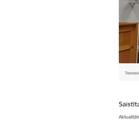
Tiesnes
Saistī
Aktualitāt