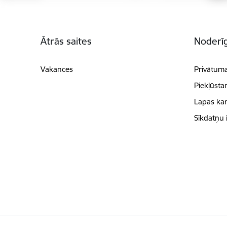
Kājene
Ātrās saites
Noderīg
Vakances
Privātuma
Piekļūsta
Lapas kar
Sīkdatņu 