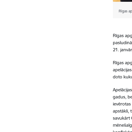
Rīgas a
Rīgas apga
pasludinā
21. janvā
Rīgas apga
apelācija
doto kuku
Apelācija
gadus, be
ievērotas
apstākli,
savukārt 
mēnešalgu