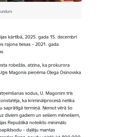
 Dundurs
lācijas kārtībā, 2025. gada 15. decembrī
es rajona tiesas – 2021. gada
ms.
otesta robežās, atzina, ka prokurora
ka Uģis Magonis pieņēma Oļega Osinovska
s atņemšanas sodus, U. Magonim trīs
onstatēja, ka kriminālprocesā netika
u saprātīgā termiņā. Ņemot vērā šo
u uz diviem gadiem un sešiem mēnešiem,
ijas Republikā noteikto minimālo
 papildsodu – daļēju mantas