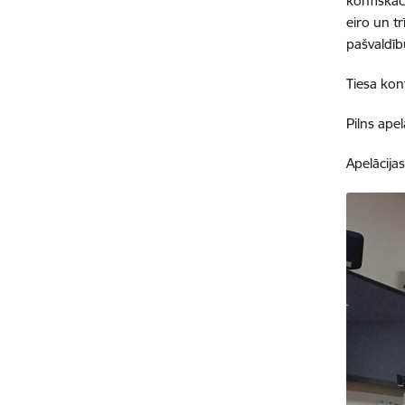
konfiskāc
eiro un t
pašvaldīb
Tiesa kon
Pilns ape
Apelācija