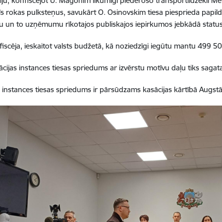
iju, konfiscējot U. Magonim likumīgi piederošo transportlīdzekli 
rīs rokas pulksteņus, savukārt O. Osinovskim tiesa piesprieda papild
u un to uzņēmumu rīkotajos publiskajos iepirkumos jebkādā status
fiscēja, ieskaitot valsts budžetā, kā noziedzīgi iegūtu mantu 499 50
lācijas instances tiesas spriedums ar izvērstu motīvu daļu tiks sagat
s instances tiesas spriedums ir pārsūdzams kasācijas kārtībā Augstā