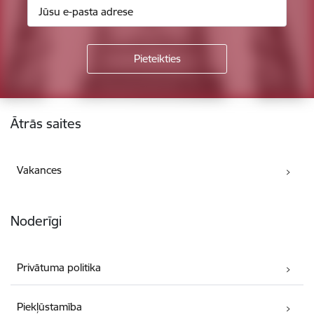
Kājene
Ātrās saites
Vakances
Noderīgi
Privātuma politika
Piekļūstamība