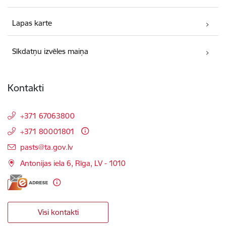
Lapas karte
Sīkdatņu izvēles maiņa
Kontakti
+371 67063800
+371 80001801
E-pasts:
pasts@ta.gov.lv
Antonijas iela 6, Rīga, LV - 1010
Visi kontakti