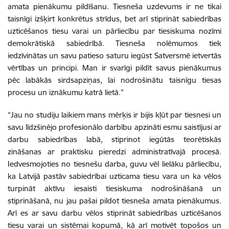
amata pienākumu pildīšanu. Tiesneša uzdevums ir ne tikai
taisnīgi izšķirt konkrētus strīdus, bet arī stiprināt sabiedrības
uzticēšanos tiesu varai un pārliecību par tiesiskuma nozīmi
demokrātiskā sabiedrībā. Tiesneša nolēmumos tiek
iedzīvinātas un savu patieso saturu iegūst Satversmē ietvertās
vērtības un principi. Man ir svarīgi pildīt savus pienākumus
pēc labākās sirdsapziņas, lai nodrošinātu taisnīgu tiesas
procesu un iznākumu katrā lietā.”
“Jau no studiju laikiem mans mērķis ir bijis kļūt par tiesnesi un
savu līdzšinējo profesionālo darbību apzināti esmu saistījusi ar
darbu sabiedrības labā, stiprinot iegūtās teorētiskās
zināšanas ar praktisku pieredzi administratīvajā procesā.
Iedvesmojoties no tiesnešu darba, guvu vēl lielāku pārliecību,
ka Latvijā pastāv sabiedrībai uzticama tiesu vara un ka vēlos
turpināt aktīvu iesaisti tiesiskuma nodrošināšanā un
stiprināšanā, nu jau pašai pildot tiesneša amata pienākumus.
Arī es ar savu darbu vēlos stiprināt sabiedrības uzticēšanos
tiesu varai un sistēmai kopumā, kā arī motivēt topošos un