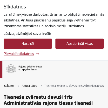
Pāriet uz lapas saturu
Sīkdatnes
Spied
lai meklētu
Enter
Lai šī tīmekļvietne darbotos, tā izmanto obligāti nepieciešamās
sīkdatnes. Ar Jūsu piekrišanu papildus šajā vietnē var tikt
izmantotas statistikas un sociālo mediju sīkdatnes.
Lūdzu, atzīmējiet savu izvēli:
Noraidīt
Apstiprināt visas
Pārvaldīt sīkdatnes
Sākums
Aktualitātes
Tiesneša zvērestu devuši trīs Administratīvās raj
Tiesneša zvērestu devuši trīs
Administratīvās rajona tiesas tiesneši