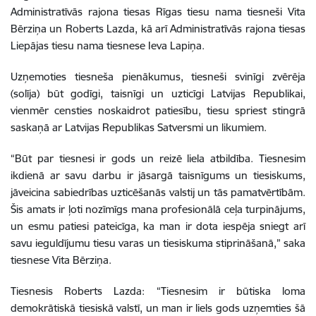
Administratīvās rajona tiesas Rīgas tiesu nama tiesneši Vita
Bērziņa un Roberts Lazda, kā arī Administratīvās rajona tiesas
Liepājas tiesu nama tiesnese Ieva Lapiņa.
Uzņemoties tiesneša pienākumus, tiesneši svinīgi zvērēja
(solīja) būt godīgi, taisnīgi un uzticīgi Latvijas Republikai,
vienmēr censties noskaidrot patiesību, tiesu spriest stingrā
saskaņā ar Latvijas Republikas Satversmi un likumiem.
“Būt par tiesnesi ir gods un reizē liela atbildība. Tiesnesim
ikdienā ar savu darbu ir jāsargā taisnīgums un tiesiskums,
jāveicina sabiedrības uzticēšanās valstij un tās pamatvērtībām.
Šis amats ir ļoti nozīmīgs mana profesionālā ceļa turpinājums,
un esmu patiesi pateicīga, ka man ir dota iespēja sniegt arī
savu ieguldījumu tiesu varas un tiesiskuma stiprināšanā,” saka
tiesnese Vita Bērziņa.
Tiesnesis Roberts Lazda: “Tiesnesim ir būtiska loma
demokrātiskā tiesiskā valstī, un man ir liels gods uzņemties šā