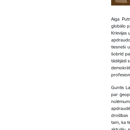
Aiga Putn
globālo p
Krievijas 
apdraudo
tiesneši 
šobrīd pa
tādējādi 
demokrāt
profesion
Guntis La
par ģeopo
nolēmumi 
apdraudē
drošības 
tam, ka t
aktuālu, 