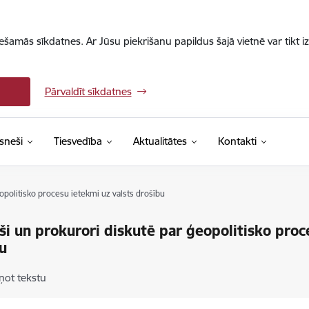
iešamās sīkdatnes. Ar Jūsu piekrišanu papildus šajā vietnē var tikt i
Pārvaldīt sīkdatnes
sneši
Tiesvedība
Aktualitātes
Kontakti
opolitisko procesu ietekmi uz valsts drošību
ši un prokurori diskutē par ģeopolitisko proc
u
ņot tekstu