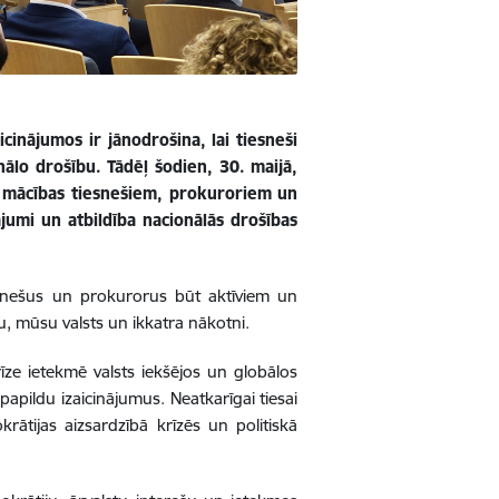
icinājumos ir jānodrošina, lai tiesneši
onālo drošību. Tādēļ šodien, 30. maijā,
as mācības tiesnešiem, prokuroriem un
jumi un atbildība nacionālās drošības
tiesnešus un prokurorus būt aktīviem un
, mūsu valsts un ikkatra nākotni.
rīze ietekmē valsts iekšējos un globālos
papildu izaicinājumus. N
eatkarīgai tiesai
krātijas aizsardzībā
krīzēs un
politiskā