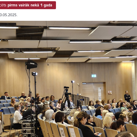
cēts
pirms vairāk nekā 1 gada
30.05.2025.