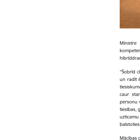
Ministre 
kompeten
hibrīddra
“Šobrīd cī
un radīt 
tiesiskum
caur star
personu v
tiesības,
uzticamu 
balstotie
Mācības o