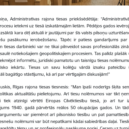
iņa, Administratīvas rajona tiesas priekšsēdētāja: “Administratīv
rocesu ietekmi uz tiesā izskatāmajām lietām. Pēdējos gados ievēroj
uzsāktā kara dēļ aktuāli ir jautājumi par šīs valsts pilsoņu uzturēša
šu pasākumu ierobežošanu. Tāpēc ir patiess gandarījums par ie
un tiesas darbinieki var ne tikai pilnveidot savas profesionālās zinā
saulē notiekošajiem ģeopolitiskajiem procesiem. Tas palīdz plašāk u
sekmējot informētu, juridiski pamatotu un taisnīgu tiesas nolēmu
isko iekārtu. Tiesas un savu kolēģu vārdā izsaku pateicību 
āli bagātīgo stāstījumu, kā arī par vērtīgajām diskusijām!”
uskis, Rīgas rajona tiesas tiesnesis: “Man īpaši noderīgs šķita
litikas aktualitāšu pielietojumu. Arī tiesu nolēmumos var tikt ņem
tiek atzinīgi vērtēti Eiropas Cilvēktiesību tiesā, jo arī tur i
jums 1940. gadā pārvērtās reālos 50 okupācijas gados. Un tādē
argumentu var piemērot arī pilsonisko tiesību un pat pamattiesību
iesnešu nolēmumi var būt nepatīkami kādai sabiedrības daļai.
Ties
sarežģītu tēmu un ar profesionālu pasākuma norisi. Ceram uz turp