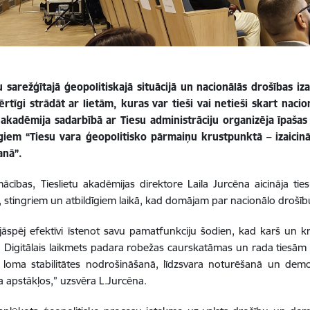
sarežģītajā ģeopolitiskajā situācijā un nacionālās drošības iza
ērtīgi strādāt ar lietām, kuras var tieši vai netieši skart naci
u akadēmija sadarbībā ar Tiesu administrāciju organizēja īpaš
īgiem “Tiesu vara ģeopolitisko pārmaiņu krustpunktā – izaicinā
anā”.
mācības, Tieslietu akadēmijas direktore Laila Jurcēna aicināja 
 stingriem un atbildīgiem laikā, kad domājam par nacionālo drošību
r jāspēj efektīvi īstenot savu pamatfunkciju šodien, kad karš un k
 Digitālais laikmets padara robežas caurskatāmas un rada tiesām 
a loma stabilitātes nodrošināšanā, līdzsvara noturēšanā un demo
a apstākļos
,” uzsvēra L.Jurcēna.