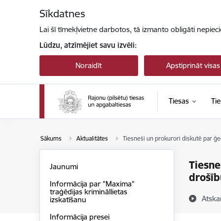
Pāriet uz lapas saturu
Sīkdatnes
Lai šī tīmekļvietne darbotos, tā izmanto obligāti nepiec
Lūdzu, atzīmējiet savu izvēli:
Noraidīt
Apstiprināt visas
Tiesas
Tie
Sākums
Aktualitātes
Tiesneši un prokurori diskutē par ģe
Tiesne
Jaunumi
drošīb
Informācija par "Maxima"
traģēdijas krimināllietas
Atska
izskatīšanu
Informācija presei