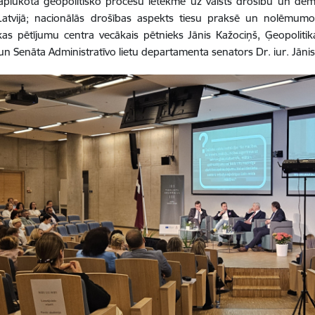
plūkota ģeopolitisko procesu ietekme uz valsts drošību un demo
Latvijā; nacionālās drošības aspekts tiesu praksē un nolēmumos.
kas pētījumu centra vecākais pētnieks Jānis Kažociņš, Ģeopoliti
n Senāta Administratīvo lietu departamenta senators Dr. iur. Jānis