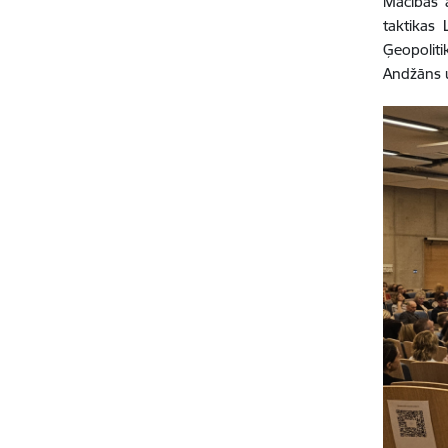
Mācībās a
taktikas 
Ģeopoliti
Andžāns u