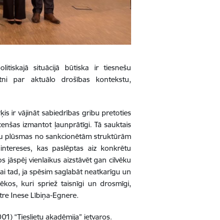
litiskajā situācijā būtiska ir tiesnešu
atni par aktuālo drošības kontekstu,
ķis ir vājināt sabiedrības gribu pretoties
enšas izmantot ļaunprātīgi. Tā sauktais
šu plūsmas no sankcionētām struktūrām
 intereses, kas paslēptas aiz konkrētu
 jāspēj vienlaikus aizstāvēt gan cilvēku
ai tad, ja spēsim saglabāt neatkarīgu un
ēkos, kuri spriež taisnīgi un drosmīgi,
stre Inese Lībiņa-Egnere.
01) “Tieslietu akadēmija” ietvaros.