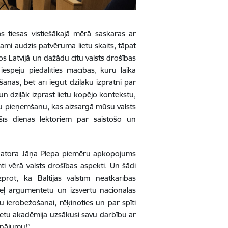
ās tiesas vistiešākajā mērā saskaras ar
ami audzis patvēruma lietu skaits, tāpat
nos Latvijā un dažādu citu valsts drošības
spēju piedalīties mācībās, kuru laikā
šanas, bet arī iegūt dziļāku izpratni par
n dziļāk izprast lietu kopējo kontekstu,
mu pieņemšanu, kas aizsargā mūsu valsts
šīs dienas lektoriem par saistošo un
 senatora Jāņa Plepa piemēru apkopojums
ti vērā valsts drošības aspekti. Un šādi
zprot, ka Baltijas valstīm neatkarības
ļ argumentētu un izsvērtu nacionālās
 ierobežošanai, rēķinoties un par spīti
lietu akadēmija uzsākusi savu darbību ar
inājumu!”