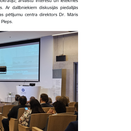
krātiju; ārvalstu interešu un ietekmes
 Ar dalībniekiem diskusijās piedalījās
kas pētījumu centra direktors Dr. Māris
 Pleps.