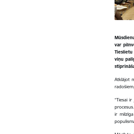
Mūsdienu 
var pilnv
Tiesliet
viņu pal
stiprināš
Atklājot 
radošiem,
“Tiesai i
procesus.
ir milzīg
populism