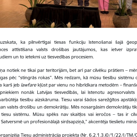
uzskata, ka pilnvērtīgai tiesas funkciju īstenošanai šajā ģeopo
ces attīstīšana valsts drošības jautājumos, kas ietver izpr
udiem un to ietekmi uz tiesvedības procesiem.
ņa notiek ne tikai par teritorijām, bet arī par cilvēku prātiem – mēr
ilgas pēc “stingrās rokas”. Mēs redzam, kā mūsu tiesību sistēmu c
a karš jeb
lawfare
kļūst par vienu no hibrīdkara metodēm – finan
pniekiem nonāk Latvijas tiesvedībās, lai īstenotu agresorvalsts
arbūtēja tiesību aizskāruma. Tiesu varai šādos sarežģītos apstākļos
 gan valsts drošību un demokrātiju. Mēs nosargāsim demokrātiju tik
tiesu sistēmu. Mūsu spēks nav skaitļos vai ieročos – tas ir cilv
s Satversmē un profesionālajā sirdsapziņā,” akcentēja tieslietu mini
rganizēja Tiesu administrācija projekta (Nr. 6.2.1.3.i0/1/22/I/TM/0