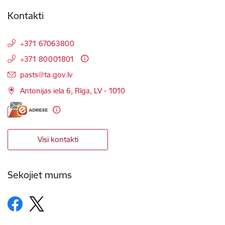
Kontakti
+371 67063800
+371 80001801
E-pasts:
pasts@ta.gov.lv
Antonijas iela 6, Rīga, LV - 1010
Visi kontakti
Sekojiet mums