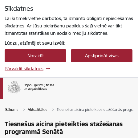
Pāriet uz lapas saturu
Sīkdatnes
Spied
lai meklētu
Enter
Lai šī tīmekļvietne darbotos, tā izmanto obligāti nepieciešamās
sīkdatnes. Ar Jūsu piekrišanu papildus šajā vietnē var tikt
izmantotas statistikas un sociālo mediju sīkdatnes.
Lūdzu, atzīmējiet savu izvēli:
Noraidīt
Apstiprināt visas
Pārvaldīt sīkdatnes
Sākums
Aktualitātes
Tiesnešus aicina pieteikties stažēšanās progra
Tiesnešus aicina pieteikties stažēšanās
programmā Senātā