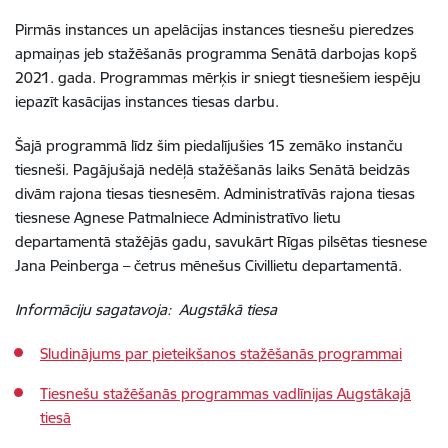
Pirmās instances un apelācijas instances tiesnešu pieredzes
apmaiņas jeb stažēšanās programma Senātā darbojas kopš
2021. gada. Programmas mērķis ir sniegt tiesnešiem iespēju
iepazīt kasācijas instances tiesas darbu.
Šajā programmā līdz šim piedalījušies 15 zemāko instanču
tiesneši. Pagājušajā nedēļā stažēšanās laiks Senātā beidzās
divām rajona tiesas tiesnesēm. Administratīvās rajona tiesas
tiesnese Agnese Patmalniece Administratīvo lietu
departamentā stažējās gadu, savukārt Rīgas pilsētas tiesnese
Jana Peinberga – četrus mēnešus Civillietu departamentā.
Informāciju sagatavoja: Augstākā tiesa
Sludinājums par pieteikšanos stažēšanās programmai
Tiesnešu stažēšanās programmas vadlīnijas Augstākajā
tiesā