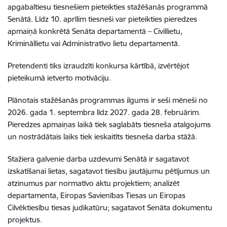
apgabaltiesu tiesnešiem pieteikties stažēšanās programmā
Senātā. Līdz 10. aprīlim tiesneši var pieteikties pieredzes
apmaiņā konkrētā Senāta departamentā – Civillietu,
Krimināllietu vai Administratīvo lietu departamentā.
Pretendenti tiks izraudzīti konkursa kārtībā, izvērtējot
pieteikumā ietverto motivāciju.
Plānotais stažēšanās programmas ilgums ir seši mēneši no
2026. gada 1. septembra līdz 2027. gada 28. februārim.
Pieredzes apmaiņas laikā tiek saglabāts tiesneša atalgojums
un nostrādātais laiks tiek ieskaitīts tiesneša darba stāžā.
Stažiera galvenie darba uzdevumi Senātā ir sagatavot
izskatīšanai lietas, sagatavot tiesību jautājumu pētījumus un
atzinumus par normatīvo aktu projektiem; analizēt
departamenta, Eiropas Savienības Tiesas un Eiropas
Cilvēktiesību tiesas judikatūru; sagatavot Senāta dokumentu
projektus.