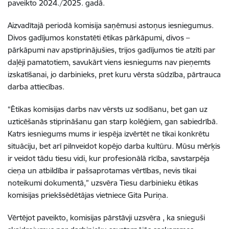
paveikto 2024./2025. gadā.
Aizvadītajā periodā komisija saņēmusi astoņus iesniegumus.
Divos gadījumos konstatēti ētikas pārkāpumi, divos –
pārkāpumi nav apstiprinājušies, trijos gadījumos tie atzīti par
daļēji pamatotiem, savukārt viens iesniegums nav pieņemts
izskatīšanai, jo darbinieks, pret kuru vērsta sūdzība, pārtrauca
darba attiecības.
“Ētikas komisijas darbs nav vērsts uz sodīšanu, bet gan uz
uzticēšanās stiprināšanu gan starp kolēģiem, gan sabiedrībā.
Katrs iesniegums mums ir iespēja izvērtēt ne tikai konkrētu
situāciju, bet arī pilnveidot kopējo darba kultūru. Mūsu mērķis
ir veidot tādu tiesu vidi, kur profesionālā rīcība, savstarpēja
cieņa un atbildība ir pašsaprotamas vērtības, nevis tikai
noteikumi dokumentā,” uzsvēra Tiesu darbinieku ētikas
komisijas priekšsēdētājas vietniece Gita Puriņa.
Vērtējot paveikto, komisijas pārstāvji uzsvēra , ka snieguši