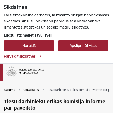
Pāriet uz lapas saturu
Sīkdatnes
Spied
lai meklētu
Enter
Lai šī tīmekļvietne darbotos, tā izmanto obligāti nepieciešamās
sīkdatnes. Ar Jūsu piekrišanu papildus šajā vietnē var tikt
izmantotas statistikas un sociālo mediju sīkdatnes.
Lūdzu, atzīmējiet savu izvēli:
Noraidīt
Apstiprināt visas
Pārvaldīt sīkdatnes
Sākums
Aktualitātes
Tiesu darbinieku ētikas komisija informē par pav
Tiesu darbinieku ētikas komisija informē
par paveikto