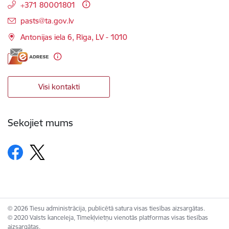
+371 80001801
E-pasts:
pasts@ta.gov.lv
Antonijas iela 6, Rīga, LV - 1010
Visi kontakti
Sekojiet mums
© 2026 Tiesu administrācija, publicētā satura visas tiesības aizsargātas.
© 2020 Valsts kanceleja, Tīmekļvietņu vienotās platformas visas tiesības
aizsargātas.