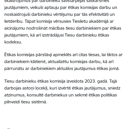
skaidrojumus par darbinieku savstarpējās saskarsmes
jautājumiem, veikuši aptauju par ētikas komisijas darbu un
noskaidrojuši darbinieku vērtējumu par tās efektivitāti un
lietderību. Tāpat komisija vērsusies Tieslietu akadēmijā ar
aicinājumu nodrošināt mācības tiesu darbiniekiem par ētikas
jautājumiem, kā arī izstrādājusi Tiesu darbinieku ētikas
kodeksu.
Ētikas komisijas pārstāvji apmeklēs arī citas tiesas, lai tiktos ar
darbiniekiem klātienē, aktualizētu komisijas darbu, kā arī
pārrunātu ar darbiniekiem aktuālos jautājumus ētikas jomā.
Tiesu darbinieku ētikas komisija izveidota 2023. gadā. Tajā
darbojas astoņi locekļi, kuri izvērtē ētikas jautājumus, sniedz
atzinumus, konsultē darbiniekus un sekmē ētikas politikas
pilnveidi tiesu sistēmā.