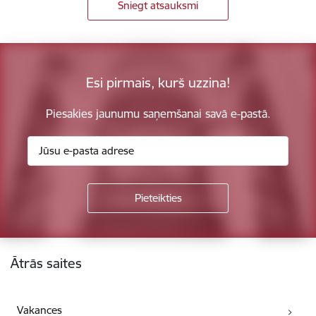
Sniegt atsauksmi
Esi pirmais, kurš uzzina!
Piesakies jaunumu saņemšanai savā e-pastā.
Kājene
Ātrās saites
Vakances