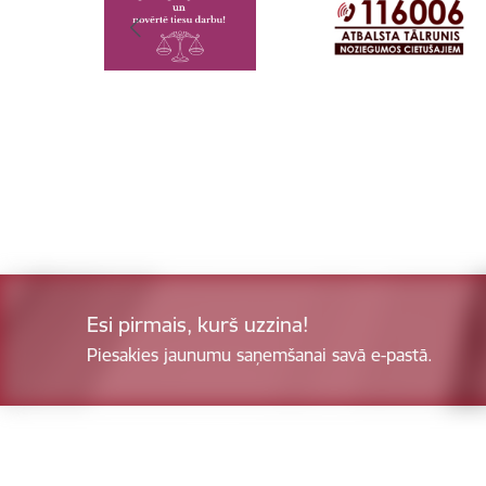
Esi pirmais, kurš uzzina!
Piesakies jaunumu saņemšanai savā e-pastā.
Kājene