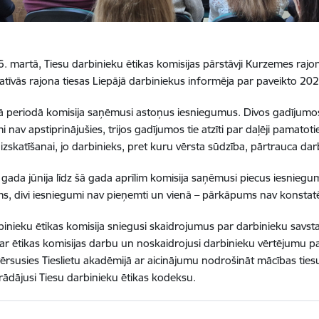
6. martā, Tiesu darbinieku ētikas komisijas pārstāvji Kurzemes raj
atīvās rajona tiesas Liepājā darbiniekus informēja par paveikto 20
jā periodā komisija saņēmusi astoņus iesniegumus. Divos gadījumos
 nav apstiprinājušies, trijos gadījumos tie atzīti par daļēji pamato
izskatīšanai, jo darbinieks, pret kuru vērsta sūdzība, pārtrauca darb
gada jūnija līdz šā gada aprīlim komisija saņēmusi piecus iesnieg
, divi iesniegumi nav pieņemti un vienā – pārkāpums nav konstatē
binieku ētikas komisija sniegusi skaidrojumus par darbinieku savst
ar ētikas komisijas darbu un noskaidrojusi darbinieku vērtējumu par 
vērsusies Tieslietu akadēmijā ar aicinājumu nodrošināt mācības ties
strādājusi Tiesu darbinieku ētikas kodeksu.