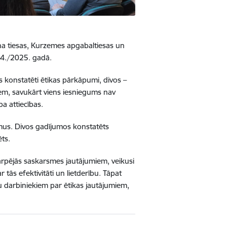
ona tiesas, Kurzemes apgabaltiesas un
24./2025. gadā.
 konstatēti ētikas pārkāpumi, divos –
tiem, savukārt viens iesniegums nav
a attiecības.
umus. Divos gadījumos konstatēts
ts.
arpējās saskarsmes jautājumiem, veikusi
tās efektivitāti un lietderību. Tāpat
u darbiniekiem par ētikas jautājumiem,