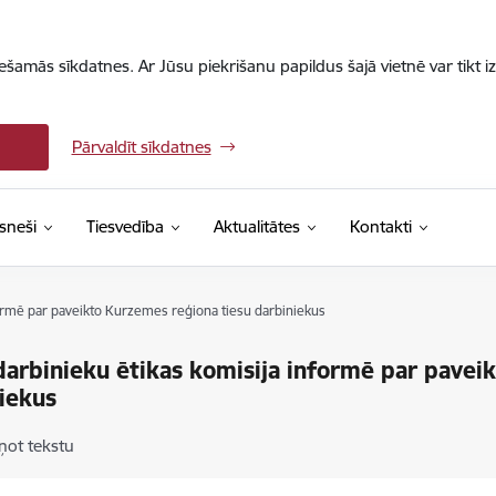
iešamās sīkdatnes. Ar Jūsu piekrišanu papildus šajā vietnē var tikt i
Pārvaldīt sīkdatnes
sneši
Tiesvedība
Aktualitātes
Kontakti
formē par paveikto Kurzemes reģiona tiesu darbiniekus
darbinieku ētikas komisija informē par pavei
iekus
ņot tekstu