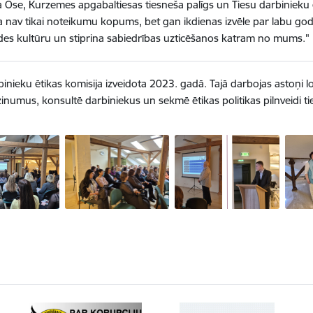
 Ose, Kurzemes apgabaltiesas tiesneša palīgs un Tiesu darbinieku 
ka nav tikai noteikumu kopums, bet gan ikdienas izvēle par labu god
des kultūru un stiprina sabiedrības uzticēšanos katram no mums."
inieku ētikas komisija izveidota 2023. gadā. Tajā darbojas astoņi loc
zinumus, konsultē darbiniekus un sekmē ētikas politikas pilnveidi ti