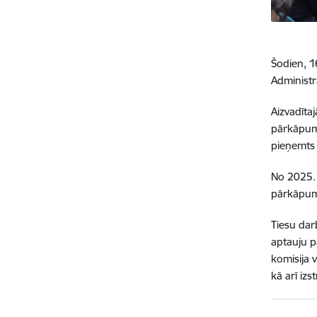
Šodien, 1
Administr
Aizvadīta
pārkāpumi
pieņemts 
No 2025. 
pārkāpums
Tiesu dar
aptauju p
komisija 
kā arī iz