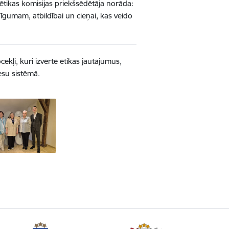
ētikas komisijas priekšsēdētāja norāda:
īgumam, atbildībai un cieņai, kas veido
ekļi, kuri izvērtē ētikas jautājumus,
esu sistēmā.