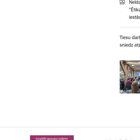
Nelda
"Ē
ti
iestā
Tiesu darb
sniedz at