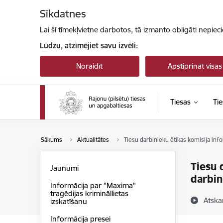
Pāriet uz lapas saturu
Sīkdatnes
Lai šī tīmekļvietne darbotos, tā izmanto obligāti nepiec
Lūdzu, atzīmējiet savu izvēli:
Noraidīt
Apstiprināt visas
Tiesas
Tie
Sākums
Aktualitātes
Tiesu darbinieku ētikas komisija in
Tiesu 
Jaunumi
darbin
Informācija par "Maxima"
traģēdijas krimināllietas
Atska
izskatīšanu
Informācija presei