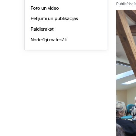
Publicēts: 
Foto un video
Pētījumi un publikācijas
Raidieraksti
Noderīgi materiāli