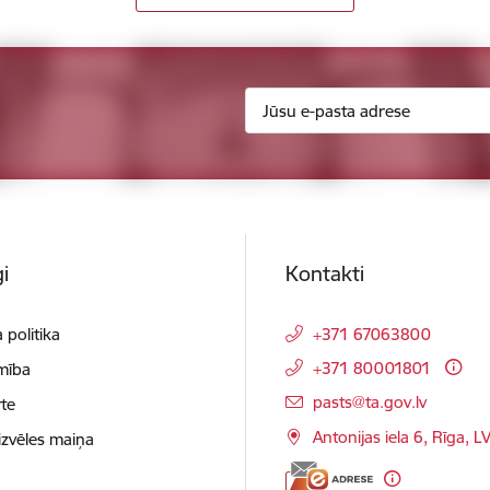
i
Kontakti
 politika
+371 67063800
+371 80001801
mība
E-pasts:
pasts@ta.gov.lv
te
Antonijas iela 6, Rīga, L
izvēles maiņa