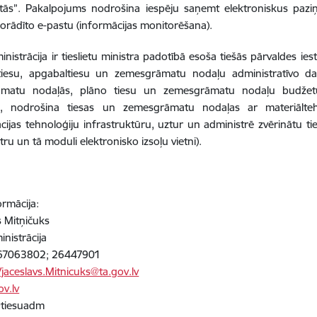
ietās”. Pakalpojums nodrošina iespēju saņemt elektroniskus pazi
 norādīto e-pastu (informācijas monitorēšana).
inistrācija ir tieslietu ministra padotībā esoša tiešās pārvaldes i
) tiesu, apgabaltiesu un zemesgrāmatu nodaļu administratīvo da
matu nodaļās, plāno tiesu un zemesgrāmatu nodaļu budžetu 
em, nodrošina tiesas un zemesgrāmatu nodaļas ar materiāltehn
ijas tehnoloģiju infrastruktūru, uztur un administrē zvērinātu ties
stru un tā moduli elektronisko izsoļu vietni).
ormācija:
s Mitņičuks
inistrācija
: 67063802; 26447901
Vjaceslavs.Mitnicuks@ta.gov.lv
v.lv
 @tiesuadm