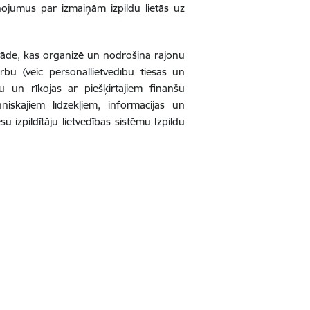
ņojumus par izmaiņām izpildu lietās uz
estāde, kas organizē un nodrošina rajonu
rbu (veic personāllietvedību tiesās un
un rīkojas ar piešķirtajiem finanšu
iskajiem līdzekļiem, informācijas un
u izpildītāju lietvedības sistēmu Izpildu