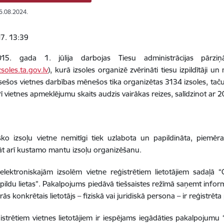
16.08.2024.
7. 13:39
5. gada 1. jūlija darbojas Tiesu administrācijas pārziņ
zsoles.ta.gov.lv
), kurā izsoles organizē zvērināti tiesu izpildītāji 
sešos vietnes darbības mēnešos tika organizētas 3134 izsoles, tač
Arī vietnes apmeklējumu skaits audzis vairākas reizes, salīdzinot ar 
sko izsoļu vietne nemitīgi tiek uzlabota un papildināta, piemēr
t arī kustamo mantu izsoļu organizēšanu.
elektroniskajām izsolēm vietne reģistrētiem lietotājiem sadaļā 
pildu lietas”. Pakalpojums piedāvā tiešsaistes režīmā saņemt informāc
rās konkrētais lietotājs – fiziskā vai juridiskā persona – ir reģistrēt
istrētiem vietnes lietotājiem ir iespējams iegādāties pakalpoju