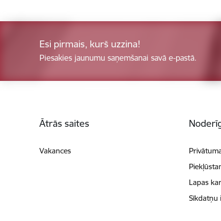
Esi pirmais, kurš uzzina!
Piesakies jaunumu saņemšanai savā e-pastā.
Kājene
Ātrās saites
Noderīg
Vakances
Privātuma
Piekļūsta
Lapas kar
Sīkdatņu 