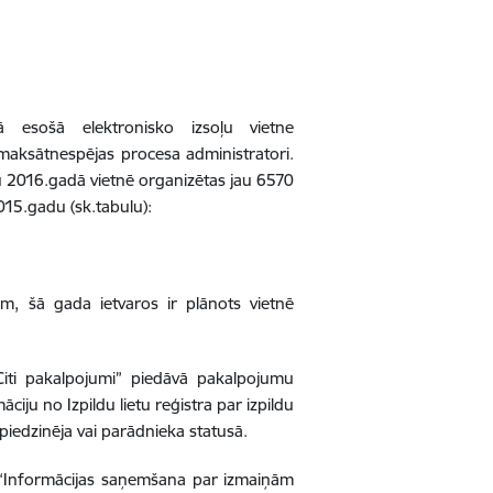
ā esošā elektronisko izsoļu vietne
un maksātnespējas procesa administratori.
u 2016.gadā vietnē organizētas jau 6570
2015.gadu (sk.tabulu):
am, šā gada ietvaros ir plānots vietnē
“Citi pakalpojumi” piedāvā pakalpojumu
iju no Izpildu lietu reģistra par izpildu
a piedzinēja vai parādnieka statusā.
mu “Informācijas saņemšana par izmaiņām