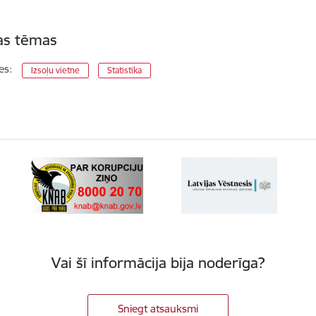
tas tēmas
es:
Izsoļu vietne
Statistika
Vai šī informācija bija noderīga?
Sniegt atsauksmi