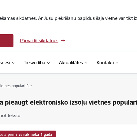
iešamās sīkdatnes. Ar Jūsu piekrišanu papildus šajā vietnē var tikt i
Pārvaldīt sīkdatnes
sneši
Tiesvedība
Aktualitātes
Kontakti
vietnes popularitāte
a pieaugt elektronisko izsoļu vietnes popular
ņot tekstu
cēts
pirms vairāk nekā 1 gada