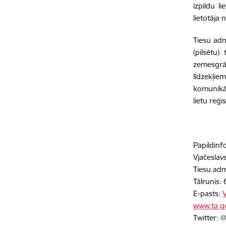
izpildu l
lietotāja
Tiesu adm
(pilsētu
zemesgrā
līdzekļi
komunikāc
lietu reģi
Papildinf
Vjačeslav
Tiesu adm
Tālrunis
E-pasts:
www.ta.go
Twitter: