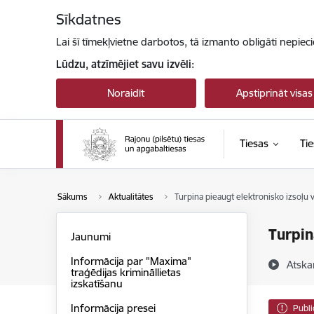
Pāriet uz lapas saturu
Sīkdatnes
Lai šī tīmekļvietne darbotos, tā izmanto obligāti nepiec
Lūdzu, atzīmējiet savu izvēli:
Noraidīt
Apstiprināt visas
Tiesas
Tie
Sākums
Aktualitātes
Turpina pieaugt elektronisko izsoļu 
Turpin
Jaunumi
Informācija par "Maxima"
Atska
traģēdijas krimināllietas
izskatīšanu
Informācija presei
Publi