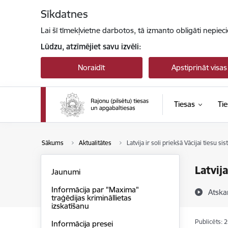
Pāriet uz lapas saturu
Sīkdatnes
Lai šī tīmekļvietne darbotos, tā izmanto obligāti nepiec
Lūdzu, atzīmējiet savu izvēli:
Noraidīt
Apstiprināt visas
Tiesas
Tie
Sākums
Aktualitātes
Latvija ir soli priekšā Vācijai tiesu si
Latvija
Jaunumi
Informācija par "Maxima"
Atska
traģēdijas krimināllietas
izskatīšanu
Publicēts: 
Informācija presei