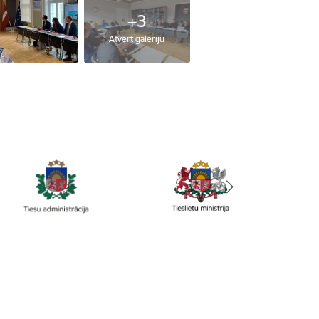
+3
Atvērt galeriju