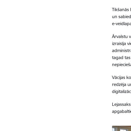
Tikšanās 
un sabied
e-veidlap
Ārvalstu v
izraisīja
administr
tagad tas
nepiecieš
Vācijas ko
redzēja u
digitalizāc
Lejassaksi
apgabaltie