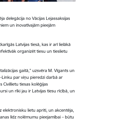
a delegācija no Vācijas Lejassaksijas
ājumiem un inovatīvajām pieejām
īgās Latvijas tiesā, kas ir arī lielākā
fektīvāk organizēt tiesu un tieslietu
talizācijas gaitā,” uzsvēra M. Vīgants un
u-Linku par viņu pieredzi darbā ar
Civillietu tiesas kolēģijas
si un rīki jau ir Latvijas tiesu rīcībā, un
 elektronisku lietu apriti, un akcentēja,
gšanas līdz nolēmumu pieejamībai – būtu