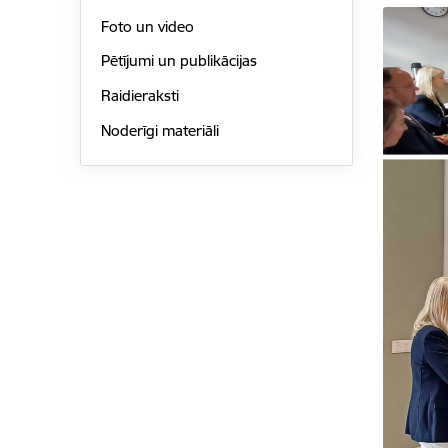
Foto un video
Pētījumi un publikācijas
Raidieraksti
Noderīgi materiāli