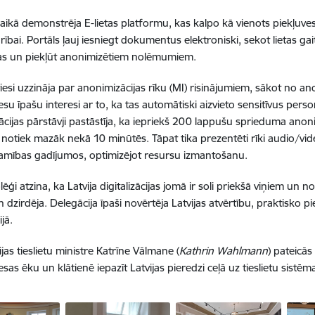
laikā demonstrēja E-lietas platformu, kas kalpo kā vienots piekļuve
rībai. Portāls ļauj iesniegt dokumentus elektroniski, sekot lietas ga
as un piekļūt anonimizētiem nolēmumiem.
iesi uzzināja par anonimizācijas rīku (MI) risinājumiem, sākot no anon
 viesu īpašu interesi ar to, ka tas automātiski aizvieto sensitīvus pe
ācijas pārstāvji pastāstīja, ka iepriekš 200 lappušu sprieduma ano
 notiek mazāk nekā 10 minūtēs. Tāpat tika prezentēti rīki audio/vide
amības gadījumos, optimizējot resursu izmantošanu.
lēģi atzina, ka Latvija digitalizācijas jomā ir soli priekšā viņiem un 
n dzirdēja. Delegācija īpaši novērtēja Latvijas atvērtību, praktisko 
ijā.
jas tieslietu ministre Katrīne Vālmane (
Kathrin Wahlmann
) pateicās
sas ēku un klātienē iepazīt Latvijas pieredzi ceļā uz tieslietu sistēmas