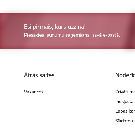
Esi pirmais, kurš uzzina!
Piesakies jaunumu saņemšanai savā e-pastā.
Kājene
Ātrās saites
Noderīg
Vakances
Privātuma
Piekļūsta
Lapas kar
Sīkdatņu 