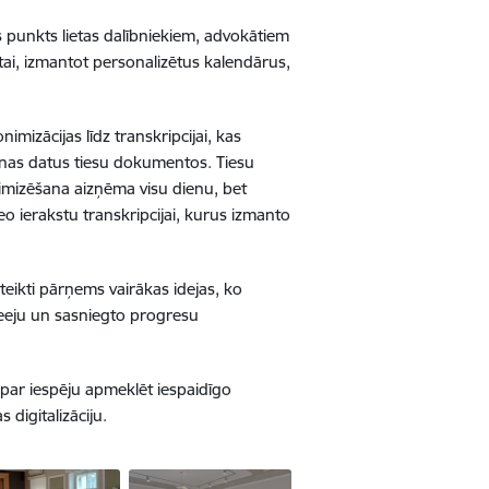
s punkts lietas dalībniekiem, advokātiem
itai, izmantot personalizētus kalendārus,
imizācijas līdz transkripcijai, kas
rsonas datus tiesu dokumentos. Tiesu
nimizēšana aizņēma visu dienu, bet
o ierakstu transkripcijai, kurus izmanto
noteikti pārņems vairākas idejas, ko
pieeju un sasniegto progresu
 par iespēju apmeklēt iespaidīgo
 digitalizāciju.