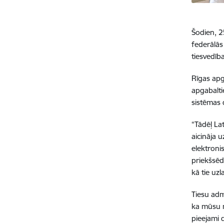
Šodien, 2
federālās 
tiesvedīb
Rīgas apga
apgabalti
sistēmas 
“Tādēļ Lat
aicināja 
elektronis
priekšsēdē
kā tie uzl
Tiesu admi
ka mūsu m
pieejami d