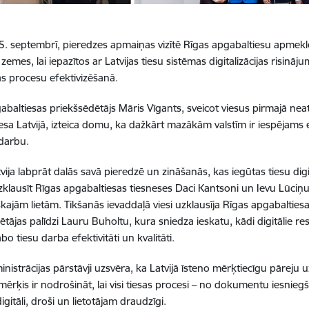
5. septembrī, pieredzes apmaiņas vizītē Rīgas apgabaltiesu apmeklēj
zemes, lai iepazītos ar Latvijas tiesu sistēmas digitalizācijas risin
as procesu efektivizēšanā.
baltiesas priekšsēdētājs Māris Vīgants, sveicot viesus pirmajā neatkar
esa Latvijā, izteica domu, ka dažkārt mazākām valstīm ir iespējams e
darbu.
vija labprāt dalās savā pieredzē un zināšanās, kas iegūtas tiesu digi
uzklausīt Rīgas apgabaltiesas tiesneses Daci Kantsoni un Ievu Lūciņ
kajām lietām. Tikšanās ievaddaļā viesi uzklausīja Rīgas apgabaltiesas 
tājas palīdzi Lauru Buholtu, kura sniedza ieskatu, kādi digitālie resur
abo tiesu darba efektivitāti un kvalitāti.
nistrācijas pārstāvji uzsvēra, ka Latvijā īsteno mērķtiecīgu pāreju uz
ērķis ir nodrošināt, lai visi tiesas procesi – no dokumentu iesnie
igitāli, droši un lietotājam draudzīgi.