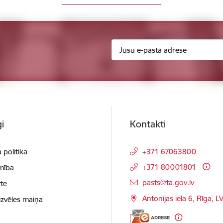
i
Kontakti
 politika
+371 67063800
+371 80001801
mība
E-pasts:
pasts@ta.gov.lv
te
Antonijas iela 6, Rīga, L
izvēles maiņa