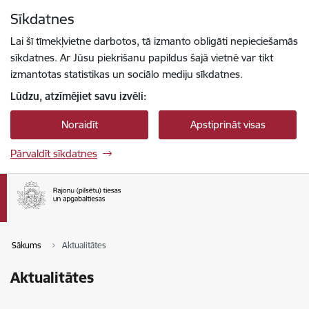
Pāriet uz lapas saturu
Sīkdatnes
Spied
lai meklētu
Enter
Lai šī tīmekļvietne darbotos, tā izmanto obligāti nepieciešamās
sīkdatnes. Ar Jūsu piekrišanu papildus šajā vietnē var tikt
izmantotas statistikas un sociālo mediju sīkdatnes.
Lūdzu, atzīmējiet savu izvēli:
Noraidīt
Apstiprināt visas
Pārvaldīt sīkdatnes
Sākums
Aktualitātes
Aktualitātes