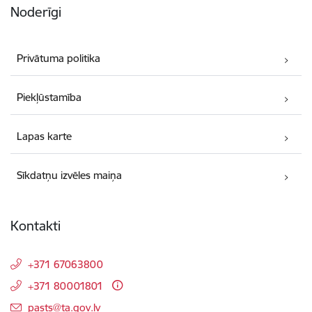
Noderīgi
Privātuma politika
Piekļūstamība
Lapas karte
Sīkdatņu izvēles maiņa
Kontakti
+371 67063800
+371 80001801
E-pasts:
pasts@ta.gov.lv