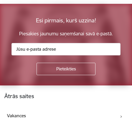
Esi pirmais, kurš uzzina!
Piesakies jaunumu saņemšanai savā e-pastā.
Kājene
Ātrās saites
Vakances