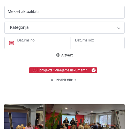
Meklēt aktualitāti
Kategorija
Datums no
Datums līdz
Aizvērt
ESF projekts "Pieeja tiesiskumam"
Notīrīt filtrus