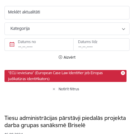
Meklēt aktualitāti
Kategorija
Datums no
Datums līdz
Aizvērt
“ECLI ieviešana” (European Case Law Identifier jeb Eiropas
judikatūras identifikators)
Notīrīt filtrus
Tiesu administrācijas pārstāvji piedalās projekta
darba grupas sanāksmē Briselē