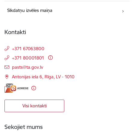
Sīkdatņu izvēles maiņa
Kontakti
+371 67063800
+371 80001801
E-pasts:
pasts@ta.gov.lv
Antonijas iela 6, Rīga, LV - 1010
Visi kontakti
Sekojiet mums