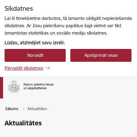
Pāriet uz lapas saturu
Sīkdatnes
Spied
lai meklētu
Enter
Lai šī tīmekļvietne darbotos, tā izmanto obligāti nepieciešamās
sīkdatnes. Ar Jūsu piekrišanu papildus šajā vietnē var tikt
izmantotas statistikas un sociālo mediju sīkdatnes.
Lūdzu, atzīmējiet savu izvēli:
Noraidīt
Apstiprināt visas
Pārvaldīt sīkdatnes
Sākums
Aktualitātes
Aktualitātes