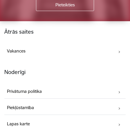
Kājene
Ātrās saites
Vakances
Noderīgi
Privātuma politika
Piekļūstamība
Lapas karte