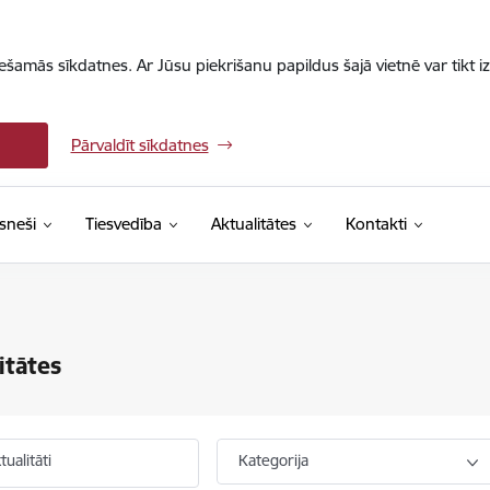
iešamās sīkdatnes. Ar Jūsu piekrišanu papildus šajā vietnē var tikt i
Pārvaldīt sīkdatnes
sneši
Tiesvedība
Aktualitātes
Kontakti
itātes
ualitāti
Kategorija