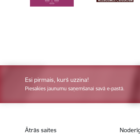
Esi pirmais, kurš uzzina!
Piesakies jaunumu saņemšanai savā e-pastā.
Kājene
Ātrās saites
Noderīg