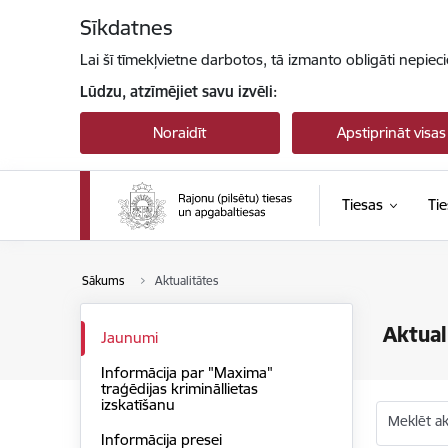
Pāriet uz lapas saturu
Sīkdatnes
Lai šī tīmekļvietne darbotos, tā izmanto obligāti nepiec
Lūdzu, atzīmējiet savu izvēli:
Noraidīt
Apstiprināt visas
Tiesas
Tie
Sākums
Aktualitātes
Aktual
Jaunumi
Informācija par "Maxima"
traģēdijas krimināllietas
izskatīšanu
Meklēt akt
Informācija presei