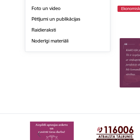
Foto un video
Ekonomisko
Pētījumi un publikācijas
Raidieraksti
Noderīgi materiāli