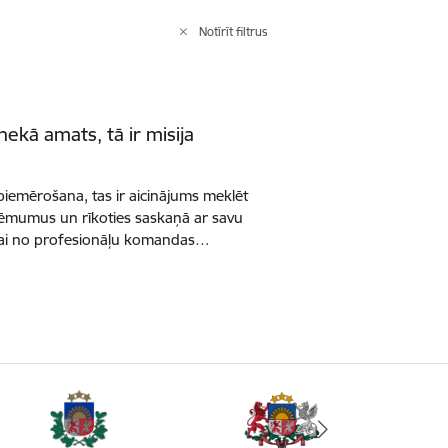
Notīrīt filtrus
 nekā amats, tā ir misija
piemērošana, tas ir aicinājums meklēt
lēmumus un rīkoties saskaņā ar savu
daļai no profesionāļu komandas…