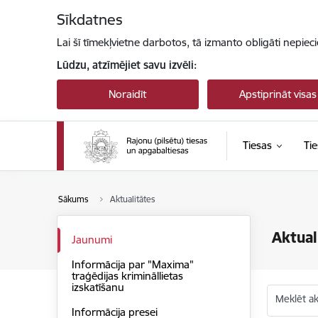
Pāriet uz lapas saturu
Sīkdatnes
Lai šī tīmekļvietne darbotos, tā izmanto obligāti nepiec
Lūdzu, atzīmējiet savu izvēli:
Noraidīt
Apstiprināt visas
Tiesas
Tie
Sākums
Aktualitātes
Aktual
Jaunumi
Informācija par "Maxima"
traģēdijas krimināllietas
izskatīšanu
Meklēt akt
Informācija presei