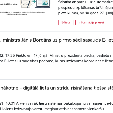
Saistībā ar pāreju uz automatizē
piespiedu izpildīšanas brīdināj
pieteikums), no šā gada 27. jūnij
E-lieta
Informācija presei
tu ministrs Jānis Bordāns uz pirmo sēdi sasaucis E-li
.
2. 17:26 Piektdien, 17.jūnijā, Ministru prezidenta biedra, tiesliet
ca E-lietas uzraudzības padome, kuras uzdevums koordinēt e-liet
 nākotne – digitālā lieta un strīdu risināšana tiešsaist
.
1. 10:01 Arvien vairāk tiesu sistēmas pakalpojumu var saņemt e-for
 lai ikviens iedzīvotājs varētu mēģināt atrisināt samērā vienkāršu…