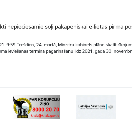
ikti nepieciešamie soļi pakāpeniskai e-lietas pirmā p
.
1. 9:59 Trešdien, 24. martā, Ministru kabinets plāno skatīt rīkoj
sma ieviešanas termiņa pagarināšanu līdz 2021. gada 30. novemb