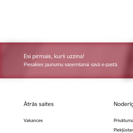
Esi pirmais, kurš uzzina!
Piesakies jaunumu saņemšanai savā e-pastā.
Kājene
Ātrās saites
Noderīg
Vakances
Privātuma
Piekļūsta