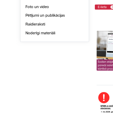
Foto un video
E-lieta
Pētījumi un publikācijas
Raidieraksti
Noderīgi materiāli