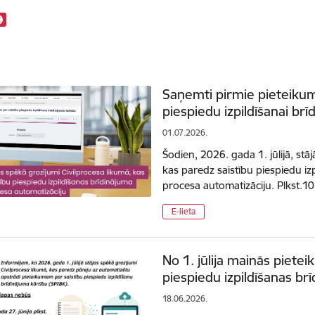
Saņemti pirmie pieteikumi
piespiedu izpildīšanai brī
01.07.2026.
Šodien, 2026. gada 1. jūlijā, stā
kas paredz saistību piespiedu iz
procesa automatizāciju. Plkst.10
E-lieta
No 1. jūlija mainās piete
piespiedu izpildīšanas br
18.06.2026.