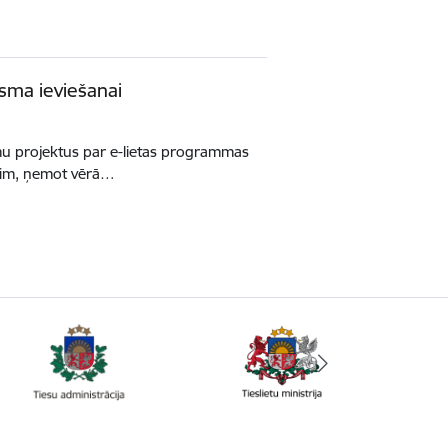
osma ieviešanai
umu projektus par e-lietas programmas
rim, ņemot vērā…