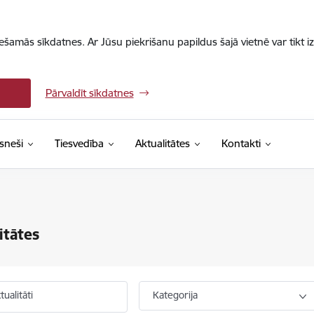
iešamās sīkdatnes. Ar Jūsu piekrišanu papildus šajā vietnē var tikt i
Pārvaldīt sīkdatnes
sneši
Tiesvedība
Aktualitātes
Kontakti
itātes
ualitāti
Kategorija