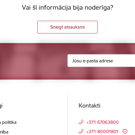
Vai šī informācija bija noderīga?
Sniegt atsauksmi
i
Kontakti
 politika
+371 67063800
+371 80001801
mība