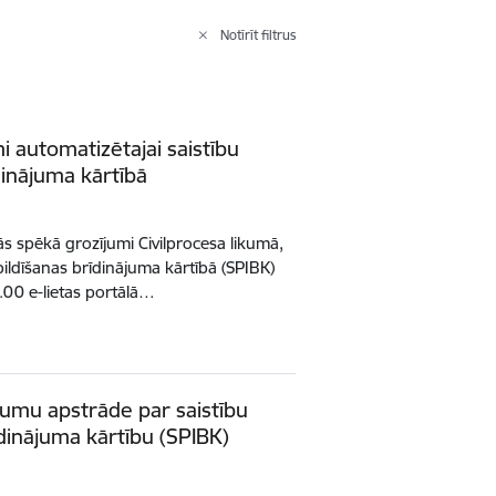
Notīrīt filtrus
 automatizētajai saistību
dinājuma kārtībā
jās spēkā grozījumi Civilprocesa likumā,
pildīšanas brīdinājuma kārtībā (SPIBK)
.00 e-lietas portālā…
ikumu apstrāde par saistību
īdinājuma kārtību (SPIBK)