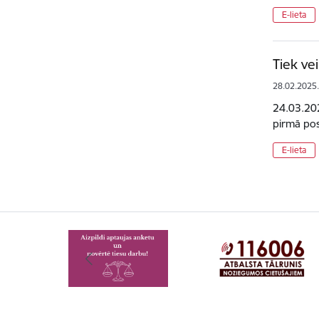
E-lieta
Tiek ve
28.02.2025
24.03.202
pirmā po
E-lieta