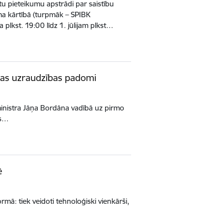
tu pieteikumu apstrādi par saistību
uma kārtībā (turpmāk – SPIBK
a plkst. 19:00 līdz 1. jūlijam plkst…
etas uzraudzības padomi
u ministra Jāņa Bordāna vadībā uz pirmo
as…
ē
mā: tiek veidoti tehnoloģiski vienkārši,