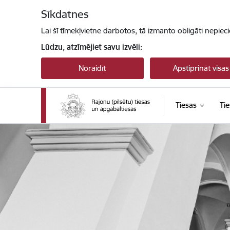
Pāriet uz lapas saturu
Sīkdatnes
Lai šī tīmekļvietne darbotos, tā izmanto obligāti nepiec
Lūdzu, atzīmējiet savu izvēli:
Noraidīt
Apstiprināt visas
Tiesas
Tie
Tiesu administrācija