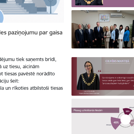
des paziņojumu par gaisa
dējumu tiek saņemts brīdī,
ļā uz tiesu, aicinām
ot tiesas pavēstē norādīto
ciju šeit:
 un rīkoties atbilstoši tiesas