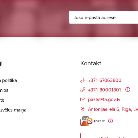
i
Kontakti
 politika
+371 67063800
+371 80001801
mība
E-pasts:
pasts@ta.gov.lv
te
Antonijas iela 6, Rīga, L
izvēles maiņa