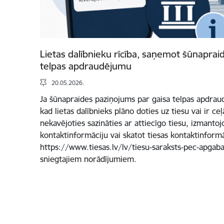
Lietas dalībnieku rīcība, saņemot šūnaprai
telpas apdraudējumu
20.05.2026.
Ja šūnapraides paziņojums par gaisa telpas apdrau
kad lietas dalībnieks plāno doties uz tiesu vai ir ce
nekavējoties sazināties ar attiecīgo tiesu, izmantoj
kontaktinformāciju vai skatot tiesas kontaktinformā
https://www.tiesas.lv/lv/tiesu-saraksts-pec-apgabala
sniegtajiem norādījumiem.