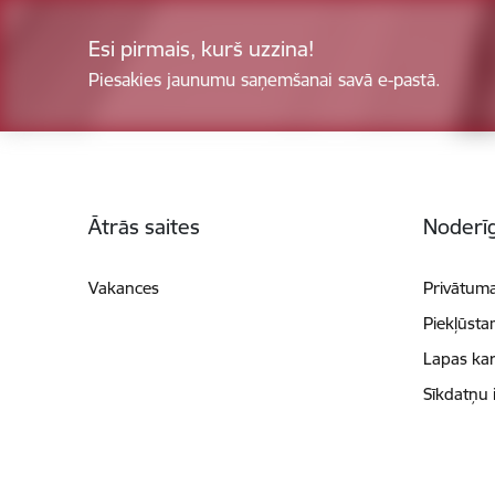
Esi pirmais, kurš uzzina!
Piesakies jaunumu saņemšanai savā e-pastā.
Kājene
Ātrās saites
Noderīg
Vakances
Privātuma
Piekļūsta
Lapas kar
Sīkdatņu 